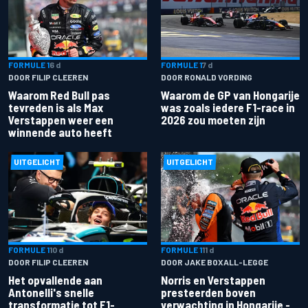
FORMULE 1
6 d
FORMULE 1
7 d
DOOR FILIP CLEEREN
DOOR RONALD VORDING
Waarom Red Bull pas
Waarom de GP van Hongarije
tevreden is als Max
was zoals iedere F1-race in
Verstappen weer een
2026 zou moeten zijn
winnende auto heeft
UITGELICHT
UITGELICHT
FORMULE 1
10 d
FORMULE 1
11 d
DOOR FILIP CLEEREN
DOOR JAKE BOXALL-LEGGE
Het opvallende aan
Norris en Verstappen
Antonelli's snelle
presteerden boven
transformatie tot F1-
verwachting in Hongarije -