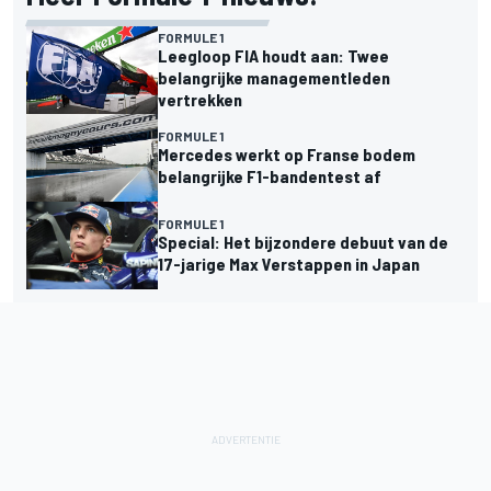
FORMULE 1
Leegloop FIA houdt aan: Twee
belangrijke managementleden
vertrekken
FORMULE 1
Mercedes werkt op Franse bodem
belangrijke F1-bandentest af
FORMULE 1
Special: Het bijzondere debuut van de
17-jarige Max Verstappen in Japan