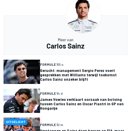
Meer van
Carlos Sainz
FORMULE 1
15 u
Gerucht: management Sergio Perez voert
gesprekken met Williams terwijl toekomst
Carlos Sainz onzeker blijft
FORMULE 1
4 d
James Vowles verklaart oorzaak van botsing
tussen Carlos Sainz en Oscar Piastri in GP van
Hongarije
UITGELICHT
FORMULE 1
2 m
Verstappen en Sainz doen beroep op FIA, maar