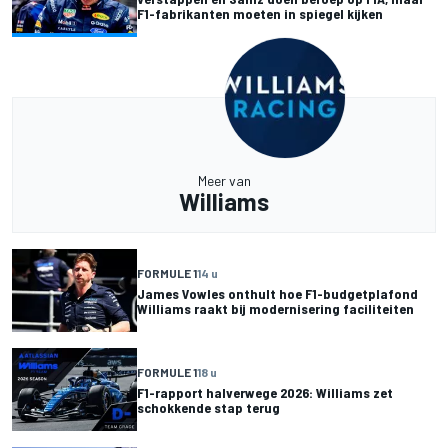
F1-fabrikanten moeten in spiegel kijken
Meer van
Williams
FORMULE 1
14 u
James Vowles onthult hoe F1-budgetplafond
Williams raakt bij modernisering faciliteiten
FORMULE 1
18 u
F1-rapport halverwege 2026: Williams zet
schokkende stap terug