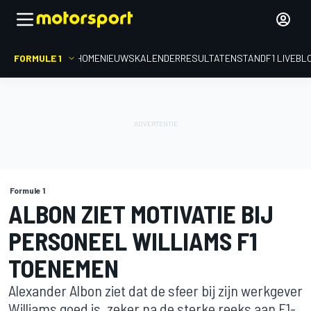
FORMULE 1
HOME
NIEUWS
KALENDER
RESULTATEN
STAND
F1 LIVEBL
Formule 1
ALBON ZIET MOTIVATIE BIJ
PERSONEEL WILLIAMS F1
TOENEMEN
Alexander Albon ziet dat de sfeer bij zijn werkgever
Williams goed is, zeker na de sterke reeks aan F1-