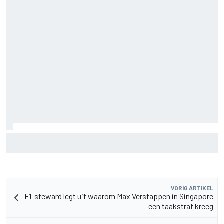
F2-talent Rafael Camara reageert op Haas F1-geruchten
voor 2027
VORIG ARTIKEL
F1-steward legt uit waarom Max Verstappen in Singapore
een taakstraf kreeg