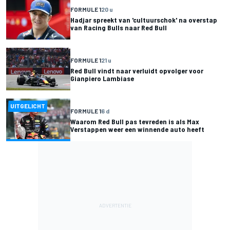
FORMULE 1
20 u
Hadjar spreekt van 'cultuurschok' na overstap
van Racing Bulls naar Red Bull
FORMULE 1
21 u
Red Bull vindt naar verluidt opvolger voor
Gianpiero Lambiase
UITGELICHT
FORMULE 1
6 d
Waarom Red Bull pas tevreden is als Max
Verstappen weer een winnende auto heeft