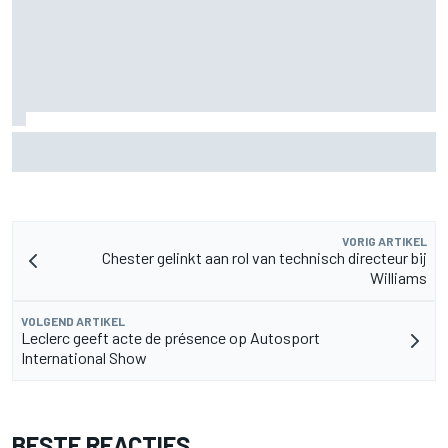
Christian Lundgaard moet in Portland van achteren komen
na problemen in kwalificatie
VORIG ARTIKEL
Chester gelinkt aan rol van technisch directeur bij
Williams
VOLGEND ARTIKEL
Leclerc geeft acte de présence op Autosport
International Show
BESTE REACTIES