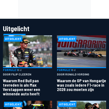
Uitgelicht
UITGELICHT
UITGELICHT
FORMULE 1
6 d
FORMULE 1
8 d
DOOR FILIP CLEEREN
DOOR RONALD VORDING
Waarom Red Bull pas
Waarom de GP van Hongarije
tevreden is als Max
was zoals iedere F1-race in
Verstappen weer een
2026 zou moeten zijn
winnende auto heeft
UITGELICHT
UITGELICHT