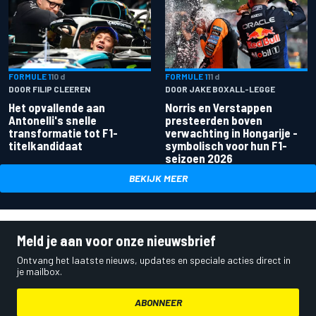
FORMULE 1
10 d
FORMULE 1
11 d
DOOR FILIP CLEEREN
DOOR JAKE BOXALL-LEGGE
Het opvallende aan
Norris en Verstappen
Antonelli's snelle
presteerden boven
transformatie tot F1-
verwachting in Hongarije -
titelkandidaat
symbolisch voor hun F1-
seizoen 2026
BEKIJK MEER
Meld je aan voor onze nieuwsbrief
Ontvang het laatste nieuws, updates en speciale acties direct in
je mailbox.
ABONNEER