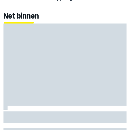
Net binnen
Clark, Senna, Antonelli – zo ontwikkelde het
leeftijdsrecord voor de grand chelem