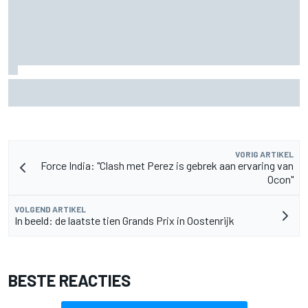
MotoGP Grand Prix van Groot-Brittannië 2026: tijden,
uitzending en meer
VORIG ARTIKEL
Force India: "Clash met Perez is gebrek aan ervaring van
Ocon"
VOLGEND ARTIKEL
In beeld: de laatste tien Grands Prix in Oostenrijk
BESTE REACTIES