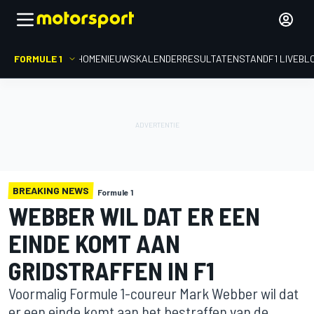
FORMULE 1
HOME
NIEUWS
KALENDER
RESULTATEN
STAND
F1 LIVEBL
BREAKING NEWS
Formule 1
WEBBER WIL DAT ER EEN
EINDE KOMT AAN
GRIDSTRAFFEN IN F1
Voormalig Formule 1-coureur Mark Webber wil dat
er een einde komt aan het bestraffen van de