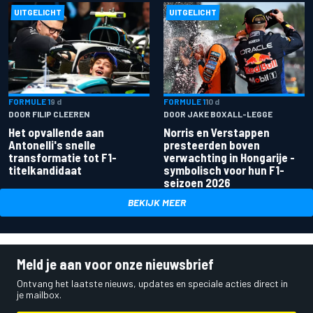
UITGELICHT
UITGELICHT
FORMULE 1
9 d
FORMULE 1
10 d
DOOR FILIP CLEEREN
DOOR JAKE BOXALL-LEGGE
Het opvallende aan
Norris en Verstappen
Antonelli's snelle
presteerden boven
transformatie tot F1-
verwachting in Hongarije -
titelkandidaat
symbolisch voor hun F1-
seizoen 2026
BEKIJK MEER
Meld je aan voor onze nieuwsbrief
Ontvang het laatste nieuws, updates en speciale acties direct in
je mailbox.