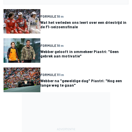
FORMULE 1
8 m
Wat het verleden ons leert over een driestrijd in
de F1-seizoensfinale
FORMULE 1
8 m
Webber gelooft in ommekeer Piastri: "Geen
gebrek aan motivatie"
FORMULE 1
11 m
Webber na "geweldige dag" Piastri: "Nog een
lange weg te gaan"