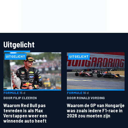
Uitgelicht
UITGELICHT
UITGELICHT
FORMULE 1
5 d
FORMULE 1
6 d
DOOR FILIP CLEEREN
DOOR RONALD VORDING
Waarom Red Bull pas
Waarom de GP van Hongarije
tevreden is als Max
was zoals iedere F1-race in
Verstappen weer een
2026 zou moeten zijn
winnende auto heeft