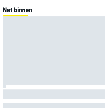
Net binnen
Mercedes houdt timing van upgrades voor rest F1-seizoen
2026 nauwlettend in de gaten