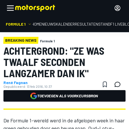
FORMULE 1
HOME
NIEUWS
KALENDER
RESULTATEN
STAND
F1 LIVEBL
BREAKING NEWS
Formule 1
ACHTERGROND: "ZE WAS
TWAALF SECONDEN
LANGZAMER DAN IK"
René Fagnan
Gepubliceerd:
13 feb 2016, 10:37
TOEVOEGEN ALS VOORKEURSBRON
De Formule 1-wereld werd in de afgelopen week in haar
greep gehouden door een heuse soap. Oud-Lotus-