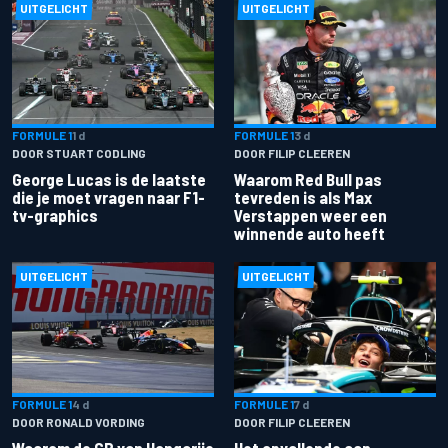
UITGELICHT
UITGELICHT
FORMULE 1
1 d
FORMULE 1
3 d
DOOR STUART CODLING
DOOR FILIP CLEEREN
George Lucas is de laatste
Waarom Red Bull pas
die je moet vragen naar F1-
tevreden is als Max
tv-graphics
Verstappen weer een
winnende auto heeft
UITGELICHT
UITGELICHT
FORMULE 1
4 d
FORMULE 1
7 d
DOOR RONALD VORDING
DOOR FILIP CLEEREN