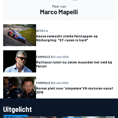
Meer van
Marco Mapelli
IGTC
2 m
Haase verwacht sterke Verstappen op
Nürburgring: "GT-racen is hard"
FORMULE 1
24 nov 2014
Mattiacci ruimt na zeven maanden het veld bij
Ferrari
FORMULE 1
22 nov 2014
Horner pleit voor 'simpelere' V6-motoren vanaf
2016
Uitgelicht