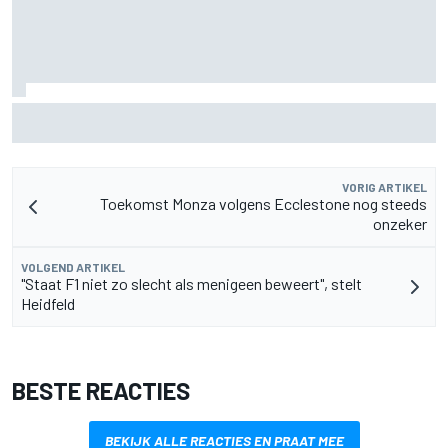
De nieuwigheid van Cadillac is eraf, maar dat is juist een
compliment
VORIG ARTIKEL
Toekomst Monza volgens Ecclestone nog steeds
onzeker
VOLGEND ARTIKEL
"Staat F1 niet zo slecht als menigeen beweert", stelt
Heidfeld
BESTE REACTIES
BEKIJK ALLE REACTIES EN PRAAT MEE