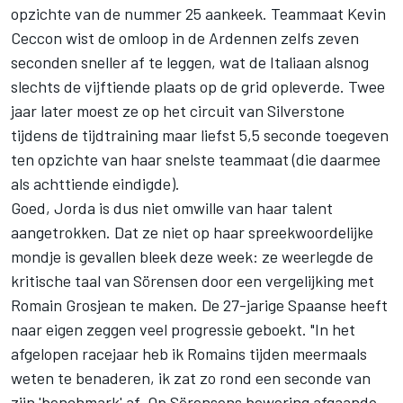
opzichte van de nummer 25 aankeek. Teammaat Kevin
Ceccon wist de omloop in de Ardennen zelfs zeven
seconden sneller af te leggen, wat de Italiaan alsnog
slechts de vijftiende plaats op de grid opleverde. Twee
jaar later moest ze op het circuit van Silverstone
tijdens de tijdtraining maar liefst 5,5 seconde toegeven
ten opzichte van haar snelste teammaat (die daarmee
als achttiende eindigde).
Goed, Jorda is dus niet omwille van haar talent
aangetrokken. Dat ze niet op haar spreekwoordelijke
mondje is gevallen bleek deze week: ze weerlegde de
kritische taal van Sörensen door een vergelijking met
Romain Grosjean te maken. De 27-jarige Spaanse heeft
naar eigen zeggen veel progressie geboekt. "In het
afgelopen racejaar heb ik Romains tijden meermaals
weten te benaderen, ik zat zo rond een seconde van
zijn 'benchmark' af. Op Sörensens bewering afgaande,