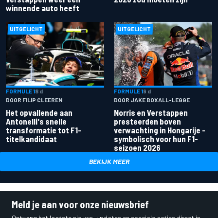
winnende auto heeft
UITGELICHT
UITGELICHT
FORMULE 1
8 d
FORMULE 1
9 d
DOOR FILIP CLEEREN
DOOR JAKE BOXALL-LEGGE
Het opvallende aan
Norris en Verstappen
Antonelli's snelle
presteerden boven
transformatie tot F1-
verwachting in Hongarije -
titelkandidaat
symbolisch voor hun F1-
seizoen 2026
BEKIJK MEER
Meld je aan voor onze nieuwsbrief
Ontvang het laatste nieuws, updates en speciale acties direct in