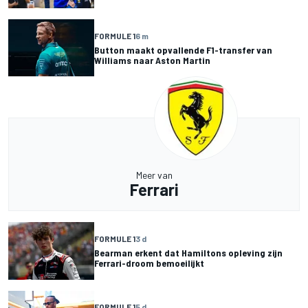
FORMULE 1
6 m
Button maakt opvallende F1-transfer van
Williams naar Aston Martin
Meer van
Ferrari
FORMULE 1
3 d
Bearman erkent dat Hamiltons opleving zijn
Ferrari-droom bemoeilijkt
FORMULE 1
5 d