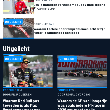
Lewis Hamilton verwelkomt puppy Halo tijdens
F1-zomerstop
UITGELICHT
FORMULE 1
24 d
Waarom Leclerc door remproblemen achter zijn
Ferrari-teamgenoot aanloopt
Uitgelicht
UITGELICHT
UITGELICHT
FORMULE 1
4 d
FORMULE 1
5 d
DOOR FILIP CLEEREN
DOOR RONALD VORDING
Waarom Red Bull pas
Waarom de GP van Hongarije
tevreden is als Max
was zoals iedere F1-race in
Verstappen weer een
2026 zou moeten zijn