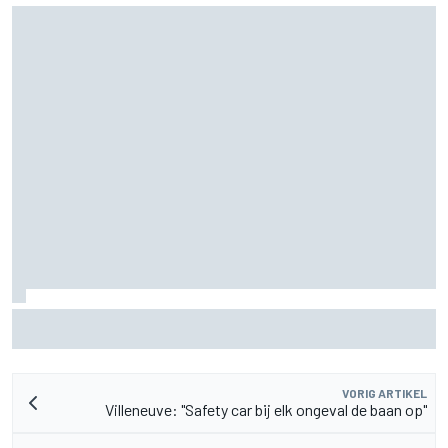
Aston Martin onthult nieuwe limited-edition Glenfiddich-
whisky
VORIG ARTIKEL
Villeneuve: "Safety car bij elk ongeval de baan op"