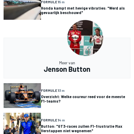
FORMULE 1
5 m
Honda kampt met hevige vibraties: "Werd als
gevaarlijk beschouwd"
Meer van
Jenson Button
FORMULE 1
3 m
Overzicht: Welke coureur reed voor de meeste
F1-teams?
FORMULE 1
4 m
Button: "GT3-races zullen F1-frustratie Max
Verstappen niet wegnemen"