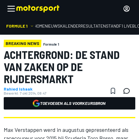
FORMULE 1
HOME
NIEUWS
KALENDER
RESULTATEN
STAND
F1 LIVEBL
BREAKING NEWS
Formule 1
ACHTERGROND: DE STAND
VAN ZAKEN OP DE
RIJDERSMARKT
Rahied Ishaak
Bewerkt:
7 okt 2014, 08:47
TOEVOEGEN ALS VOORKEURSBRON
Max Verstappen werd in augustus gepresenteerd als
racecoureur voor 2015 bij Scuderia Toro Rosso, maar