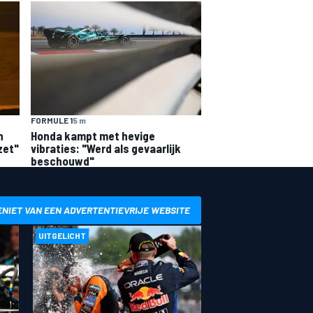
FORMULE 1
5 m
n
Honda kampt met hevige
zet"
vibraties: "Werd als gevaarlijk
beschouwd"
ENIET VAN EEN ADVERTENTIEVRIJE WEBSITE
UITGELICHT