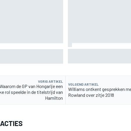
FIA onthult ambitieus doel: F
urs bij HRT ontslag genomen?
kilo lichter
eam
VORIG ARTIKEL
VOLGEND ARTIKEL
Waarom de GP van Hongarije een
Williams ontkent gesprekken m
ke rol speelde in de titelstrijd van
Rowland over zitje 2018
Hamilton
EACTIES