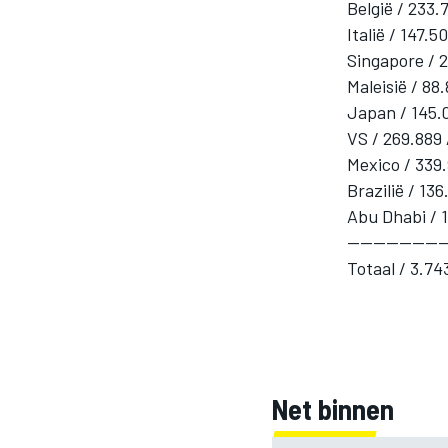
België / 233.
Italië / 147.
Singapore / 2
INDYCAR
Maleisië / 88
Japan / 145.0
VS / 269.889 
Mexico / 339.
Brazilië / 136
Abu Dhabi / 1
---------------
Totaal / 3.74
WEC
DTM
Net binnen