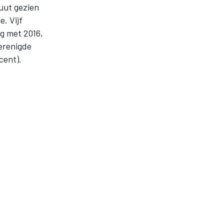
luut gezien
. Vijf
g met 2016,
erenigde
cent).