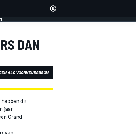
Laat je horen met de
reactiemodule
CH
LOGIN
EDITIE
RS DAN
NEDERLAND
GEN ALS VOORKEURSBRON
n hebben dit
n jaar
een Grand
ix van