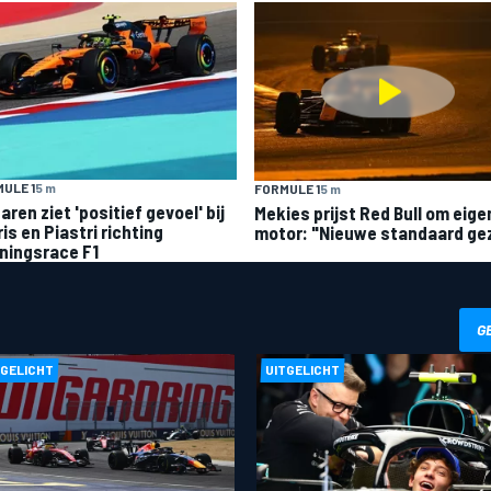
ULE 1
5 m
FORMULE 1
5 m
ren ziet 'positief gevoel' bij
Mekies prijst Red Bull om eige
is en Piastri richting
motor: "Nieuwe standaard ge
ningsrace F1
G
TGELICHT
UITGELICHT