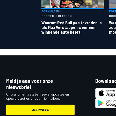
FORMULE 1
5 d
FORM
DOOR FILIP CLEEREN
DOO
Waarom Red Bull pas tevreden is
Waa
als Max Verstappen weer een
zoa
winnende auto heeft
moe
Meld je aan voor onze
Download
nieuwsbrief
Ontvang het laatste nieuws, updates en
speciale acties direct in je mailbox.
ABONNEER