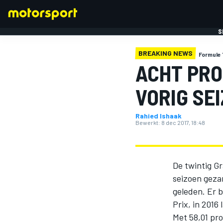
S
BREAKING NEWS
Formule 
ACHT PR
VORIG SE
Rahied Ishaak
FORMULE 1
Bewerkt:
8 dec 2017, 18:48
De twintig Gr
seizoen geza
geleden. Er 
Prix, in 2016 
Met 58,01 pr