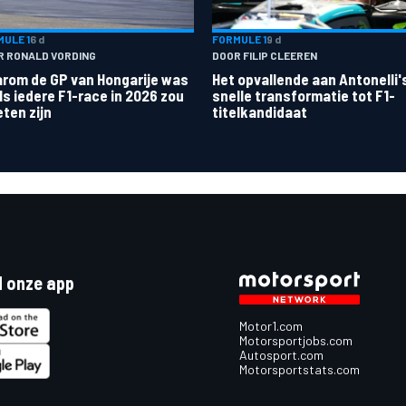
ULE 1
6 d
FORMULE 1
9 d
R RONALD VORDING
DOOR FILIP CLEEREN
rom de GP van Hongarije was
Het opvallende aan Antonelli'
ls iedere F1-race in 2026 zou
snelle transformatie tot F1-
ten zijn
titelkandidaat
 onze app
Motor1.com
Motorsportjobs.com
Autosport.com
Motorsportstats.com