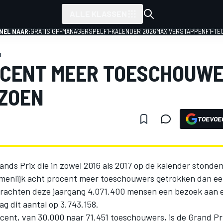
ALLE KLASSEN
NEL NAAR:
GRATIS GP-MANAGERSPEL
F1-KALENDER 2026
MAX VERSTAPPEN
F1-TE
1
OCENT MEER TOESCHOUWE
IZOEN
TOEVOE
ands Prix die in zowel 2016 als 2017 op de kalender stonde
menlijk acht procent meer toeschouwers getrokken dan ee
brachten deze jaargang 4.071.400 mensen een bezoek aan 
lag dit aantal op 3.743.158.
ocent, van 30.000 naar 71.451 toeschouwers, is de Grand Pr