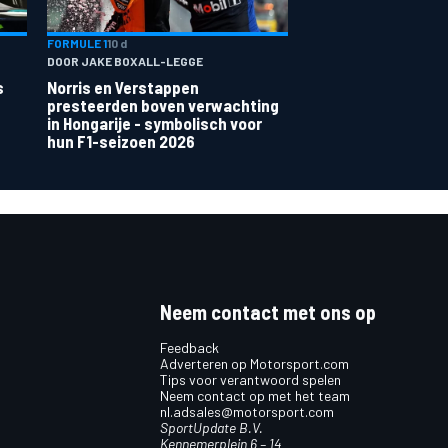
FORMULE 1
10 d
DOOR JAKE BOXALL-LEGGE
s
Norris en Verstappen
presteerden boven verwachting
in Hongarije - symbolisch voor
hun F1-seizoen 2026
Neem contact met ons op
Feedback
Adverteren op Motorsport.com
Tips voor verantwoord spelen
Neem contact op met het team
nl.adsales@motorsport.com
SportUpdate B.V.
Kennemerplein 6 – 14