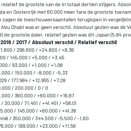
relatief de grootste van de in totaal dertien stijgers. Abso
a en Oostenrijk met 60.000 meer fans de grootste toename
zagen de toeschouwersaantallen teruglopen in vergelijkin
 Abu Dhabi was er geen verschil. Absoluut gezien was de V
9) de grootste daler, relatief gezien was dit Japan (5,84 pro
 2016 / 2017 / Absoluut verschil / Relatief verschil
71.800 / 296.600 / +24.800 / +8,36
00 / 145.000 / +5.000 / +3,45
000 / 93.000 / +1.000 / +1,08
.000 / 150.000 / -8.000 / -5,33
029 / 177.984 / +12.955 / +7,28
.000 / 200.000 / 0 / 0
.000 / 360.000 / +60.000 / +16,67
/ 30.000 / 71.451 / +41.451 / +58,01
85.000 / 145.000 / +60.000 / +41,38
nië / 350.000 / 344.500 / -5.500 / -1,60
76.000 / 199.000 / +23.000 / +11,56