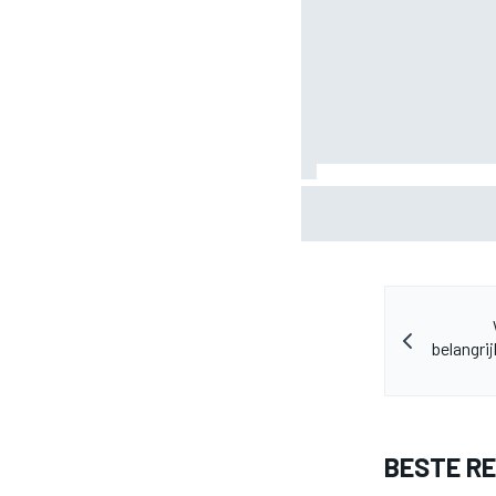
Hebben vijf DTM-ingenie
Zo reageert het Ford-t
belangrij
BESTE R