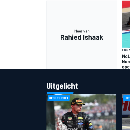
Meer van
Rahied Ishaak
FORM
MEER RACEKLASSEN
McLa
Norr
ope
Uitgelicht
UITGELICHT
UI