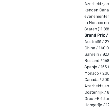
Azerbeidzjan 
kenden Canad
evenementen 
in Monaco en
Staten (11.88
Grand Prix /
Australië / 2
China / 140.0
MOTOGP
Bahrein / 92.
Rusland / 158
Spanje / 165.
Monaco / 200
Canada / 300
Azerbeidzjan 
Oostenrijk / 
Groot-Brittan
Hongarije / 1