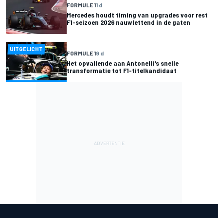
FORMULE 1
1 d
Mercedes houdt timing van upgrades voor rest
F1-seizoen 2026 nauwlettend in de gaten
UITGELICHT
FORMULE 1
9 d
Het opvallende aan Antonelli's snelle
transformatie tot F1-titelkandidaat