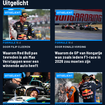
Uitgelicht
UITGELICHT
UITGELICHT
FORMULE 1
5 d
FORMULE 1
6 d
DOOR FILIP CLEEREN
DOOR RONALD VORDING
Waarom Red Bull pas
Waarom de GP van Hongarije
tevreden is als Max
was zoals iedere F1-race in
Verstappen weer een
2026 zou moeten zijn
winnende auto heeft
UITGELICHT
UITGELICHT