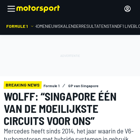
FORMULE 1
HOME
NIEUWS
KALENDER
RESULTATEN
STAND
F1 LIVEBL
BREAKING NEWS
Formule 1
GP van Singapore
WOLFF: “SINGAPORE ÉÉN
VAN DE MOEILIJKSTE
CIRCUITS VOOR ONS”
Mercedes heeft sinds 2014, het jaar waarin de V6-
turbomotoren met hybride systemen in gebruik