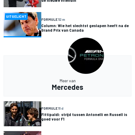
de nieuwe vriendin"
UITGELICHT
FORMULE 1
2 m
Column: Wie het slechtst geslapen heeft na de
Grand Prix van Canada
Meer van
Mercedes
FORMULE 1
1 d
Fittipaldi: strijd tussen Antonelli en Russell is
goed voor F1