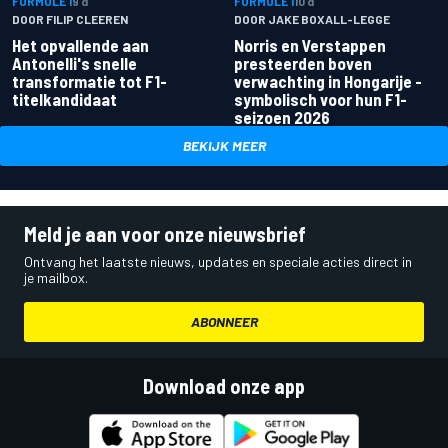
FORMULE 1
9 d
FORMULE 1
10 d
DOOR FILIP CLEEREN
DOOR JAKE BOXALL-LEGGE
Het opvallende aan
Norris en Verstappen
Antonelli's snelle
presteerden boven
transformatie tot F1-
verwachting in Hongarije -
titelkandidaat
symbolisch voor hun F1-
seizoen 2026
BEKIJK MEER
Meld je aan voor onze nieuwsbrief
Ontvang het laatste nieuws, updates en speciale acties direct in
je mailbox.
ABONNEER
Download onze app