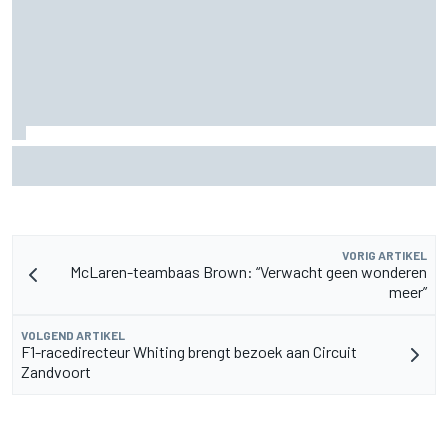
MotoGP Grand Prix van Groot-Brittannië 2026: tijden,
uitzending en meer
VORIG ARTIKEL
McLaren-teambaas Brown: “Verwacht geen wonderen
meer”
VOLGEND ARTIKEL
F1-racedirecteur Whiting brengt bezoek aan Circuit
Zandvoort