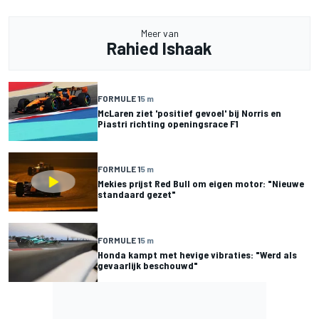
Meer van
Rahied Ishaak
FORMULE 1
5 m
McLaren ziet 'positief gevoel' bij Norris en
Piastri richting openingsrace F1
FORMULE 1
5 m
Mekies prijst Red Bull om eigen motor: "Nieuwe
standaard gezet"
FORMULE 1
5 m
Honda kampt met hevige vibraties: "Werd als
gevaarlijk beschouwd"