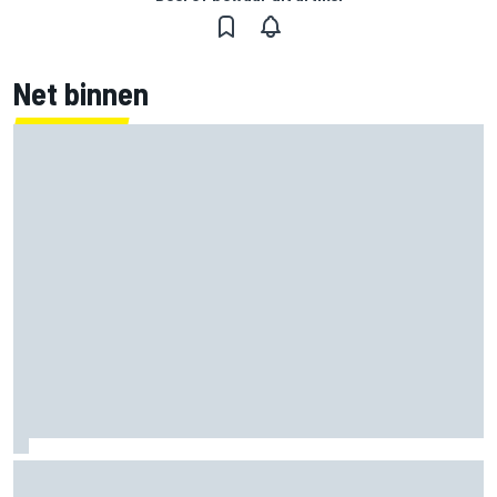
Net binnen
Clark, Senna, Antonelli – zo ontwikkelde het
leeftijdsrecord voor de grand chelem