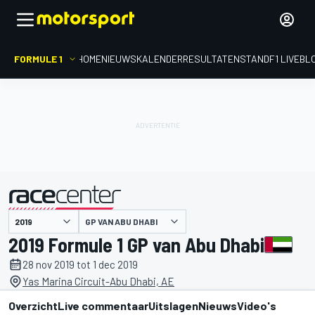
FORMULE 1
HOME
NIEUWS
KALENDER
RESULTATEN
STAND
F1 LIVEBL
gepresenteerd door
GP VAN ABU DHABI
2019 Formule 1 GP van Abu Dhabi
28 nov 2019 tot 1 dec 2019
Yas Marina Circuit-Abu Dhabi, AE
Overzicht
Live commentaar
Uitslagen
Nieuws
Video's