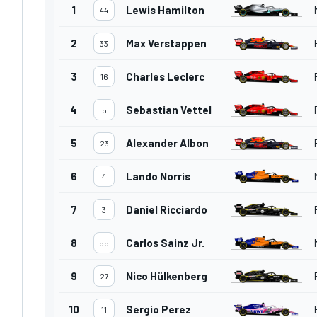
1
Lewis Hamilton
44
2
Max Verstappen
33
3
Charles Leclerc
16
4
Sebastian Vettel
5
5
Alexander Albon
23
6
Lando Norris
4
7
Daniel Ricciardo
3
8
Carlos Sainz Jr.
55
9
Nico Hülkenberg
27
10
Sergio Perez
11