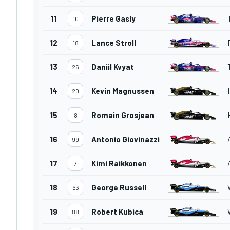
11
Pierre Gasly
10
12
Lance Stroll
18
13
Daniil Kvyat
26
14
Kevin Magnussen
20
15
Romain Grosjean
8
16
Antonio Giovinazzi
99
17
Kimi Raikkonen
7
18
George Russell
63
19
Robert Kubica
88