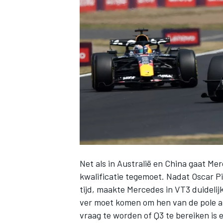
INDYCAR
Net als in Australië en China gaat Mer
kwalificatie tegemoet. Nadat Oscar Pi
tijd, maakte Mercedes in VT3 duidelij
WEC
DTM
ver moet komen om hen van de pole af 
vraag te worden of Q3 te bereiken is e