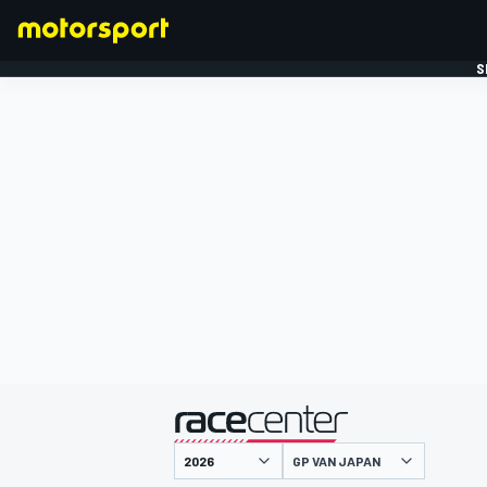
S
FORMULE 1
gepresenteerd door
GP VAN JAPAN