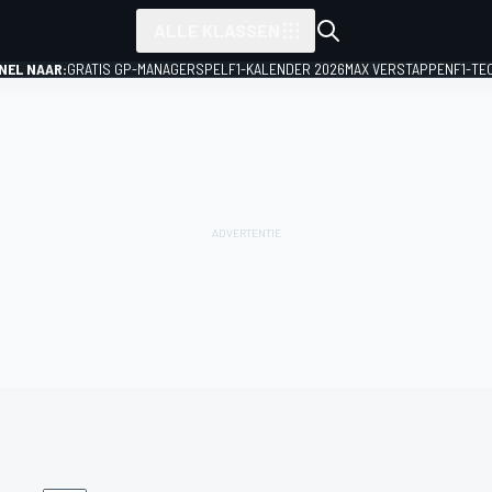
ALLE KLASSEN
NEL NAAR:
GRATIS GP-MANAGERSPEL
F1-KALENDER 2026
MAX VERSTAPPEN
F1-TE