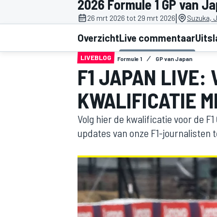
2026 Formule 1 GP van J
|
26 mrt 2026 tot 29 mrt 2026
Suzuka, 
Overzicht
Live commentaar
Uits
LIVEBLOG
Formule 1
GP van Japan
F1 JAPAN LIVE:
KWALIFICATIE M
MOTOGP
Volg hier de kwalificatie voor de F
updates van onze F1-journalisten t