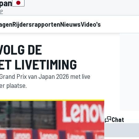
apan
JP
lagen
Rijdersrapporten
Nieuws
Video's
 VOLG DE
ET LIVETIMING
1 Grand Prix van Japan 2026 met live
er plaatse.
Chat