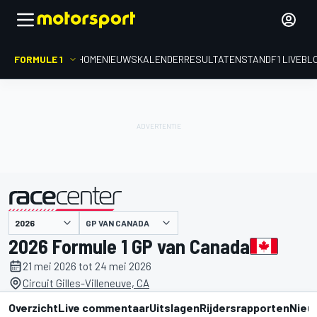
FORMULE 1
HOME
NIEUWS
KALENDER
RESULTATEN
STAND
F1 LIVEBL
gepresenteerd door
GP VAN CANADA
2026 Formule 1 GP van Canada
21 mei 2026 tot 24 mei 2026
Circuit Gilles-Villeneuve, CA
Overzicht
Live commentaar
Uitslagen
Rijdersrapporten
Nieu