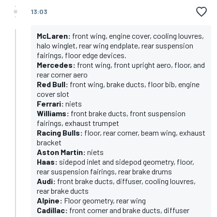
13:03
McLaren:
front wing, engine cover, cooling louvres,
halo winglet, rear wing endplate, rear suspension
fairings, floor edge devices.
Mercedes:
front wing, front upright aero, floor, and
rear corner aero
Red Bull:
front wing, brake ducts, floor bib, engine
cover slot
Ferrari:
niets
Williams:
front brake ducts, front suspension
fairings, exhaust trumpet
Racing Bulls:
floor, rear corner, beam wing, exhaust
bracket
Aston Martin:
niets
Haas:
sidepod inlet and sidepod geometry, floor,
rear suspension fairings, rear brake drums
Audi:
front brake ducts, diffuser, cooling louvres,
rear brake ducts
Alpine:
Floor geometry, rear wing
Cadillac:
front corner and brake ducts, diffuser