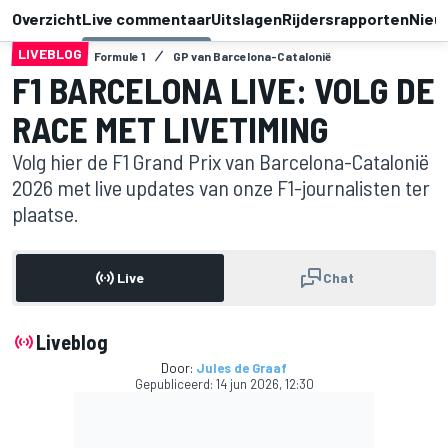
Overzicht
Live commentaar
Uitslagen
Rijdersrapporten
Nieu
LIVEBLOG
Formule 1
GP van Barcelona-Catalonië
F1 BARCELONA LIVE: VOLG DE
RACE MET LIVETIMING
Volg hier de F1 Grand Prix van Barcelona-Catalonië
2026 met live updates van onze F1-journalisten ter
plaatse.
Live
Chat
Liveblog
Door:
Jules de Graaf
Gepubliceerd:
14 jun 2026, 12:30