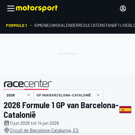
FORMULE 1
HOME
NIEUWS
KALENDER
RESULTATEN
STAND
F1 LIVEBL
gepresenteerd door
GP VAN BARCELONA-CATALONIË
2026 Formule 1 GP van Barcelona-
Catalonië
11 jun 2026 tot 14 jun 2026
Circuit de Barcelona-Catalunya, ES