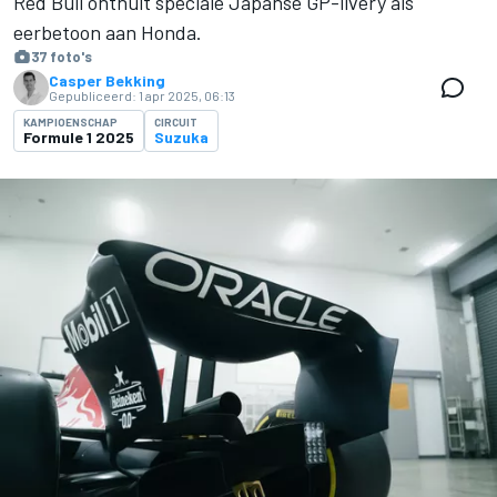
Red Bull onthult speciale Japanse GP-livery als
eerbetoon aan Honda.
37 foto's
Casper Bekking
Gepubliceerd:
1 apr 2025, 06:13
KAMPIOENSCHAP
CIRCUIT
Formule 1 2025
Suzuka