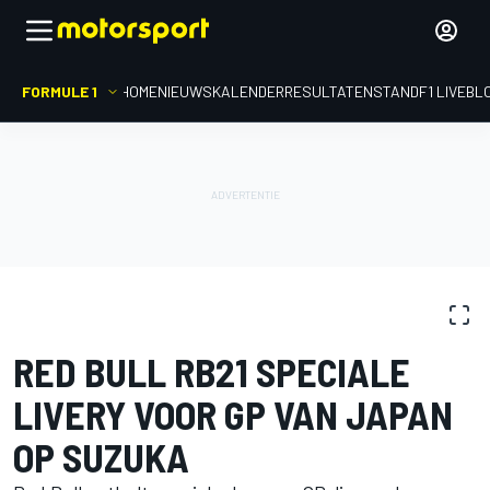
FORMULE 1
HOME
NIEUWS
KALENDER
RESULTATEN
STAND
F1 LIVEBL
FOTOGALERIJ
Formule 1
GP van Japan
RED BULL RB21 SPECIALE
LIVERY VOOR GP VAN JAPAN
OP SUZUKA