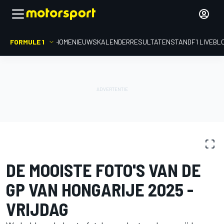
FORMULE 1
HOME
NIEUWS
KALENDER
RESULTATEN
STAND
F1 LIVEBL
FOTOGALERIJ
Formule 1
GP van Hongarije
DE MOOISTE FOTO'S VAN DE
GP VAN HONGARIJE 2025 -
VRIJDAG