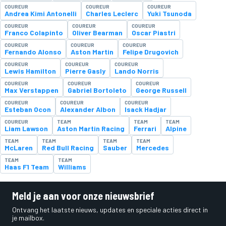
COUREUR
COUREUR
COUREUR
Andrea Kimi Antonelli
Charles Leclerc
Yuki Tsunoda
COUREUR
COUREUR
COUREUR
Franco Colapinto
Oliver Bearman
Oscar Piastri
COUREUR
COUREUR
COUREUR
Fernando Alonso
Aston Martin
Felipe Drugovich
COUREUR
COUREUR
COUREUR
Lewis Hamilton
Pierre Gasly
Lando Norris
COUREUR
COUREUR
COUREUR
Max Verstappen
Gabriel Bortoleto
George Russell
COUREUR
COUREUR
COUREUR
Esteban Ocon
Alexander Albon
Isack Hadjar
COUREUR
TEAM
TEAM
TEAM
Liam Lawson
Aston Martin Racing
Ferrari
Alpine
TEAM
TEAM
TEAM
TEAM
McLaren
Red Bull Racing
Sauber
Mercedes
TEAM
TEAM
Haas F1 Team
Williams
Meld je aan voor onze nieuwsbrief
Ontvang het laatste nieuws, updates en speciale acties direct in
je mailbox.