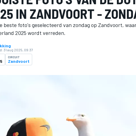
025 IN ZANDVOORT - ZOND
 beste foto's geselecteerd van zondag op Zandvoort, waa
erland 2025 wordt verreden.
kking
d:
31 aug 2025, 09:37
CIRCUIT
25
Zandvoort