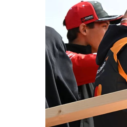
INDYCAR
WEC
DTM