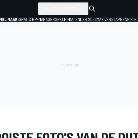
ALLE KLASSEN
NEL NAAR:
GRATIS GP-MANAGERSPEL
F1-KALENDER 2026
MAX VERSTAPPEN
F1-TE
IJ
Formule 1
GP van Nederland
OISTE FOTO'S VAN DE DU