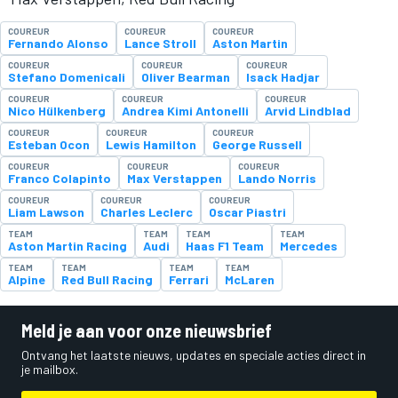
COUREUR
COUREUR
COUREUR
Fernando Alonso
Lance Stroll
Aston Martin
COUREUR
COUREUR
COUREUR
Stefano Domenicali
Oliver Bearman
Isack Hadjar
COUREUR
COUREUR
COUREUR
Nico Hülkenberg
Andrea Kimi Antonelli
Arvid Lindblad
COUREUR
COUREUR
COUREUR
Esteban Ocon
Lewis Hamilton
George Russell
COUREUR
COUREUR
COUREUR
Franco Colapinto
Max Verstappen
Lando Norris
COUREUR
COUREUR
COUREUR
Liam Lawson
Charles Leclerc
Oscar Piastri
TEAM
TEAM
TEAM
TEAM
Aston Martin Racing
Audi
Haas F1 Team
Mercedes
TEAM
TEAM
TEAM
TEAM
Alpine
Red Bull Racing
Ferrari
McLaren
Meld je aan voor onze nieuwsbrief
Ontvang het laatste nieuws, updates en speciale acties direct in
je mailbox.