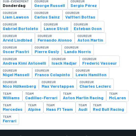
SUB-EVENEMENT
COUREUR
COUREUR
Donderdag
George Russell
Sergio Pérez
COUREUR
COUREUR
COUREUR
Liam Lawson
Carlos Sainz
Valtteri Bottas
COUREUR
COUREUR
COUREUR
Gabriel Bortoleto
Lance Stroll
Esteban Ocon
COUREUR
COUREUR
COUREUR
Arvid Lindblad
Fernando Alonso
Aston Martin
COUREUR
COUREUR
COUREUR
Oscar Piastri
Pierre Gasly
Lando Norris
COUREUR
COUREUR
COUREUR
Andrea Kimi Antonelli
Isack Hadjar
Frederic Vasseur
COUREUR
COUREUR
COUREUR
Nigel Mansell
Franco Colapinto
Lewis Hamilton
COUREUR
COUREUR
COUREUR
Nico Hülkenberg
Max Verstappen
Charles Leclerc
TEAM
TEAM
TEAM
TEAM
Williams
Cadillac-Ferrari
Aston Martin Racing
McLaren
TEAM
TEAM
TEAM
TEAM
TEAM
Mercedes
Alpine
Haas F1 Team
Audi
Red Bull Racing
TEAM
Ferrari