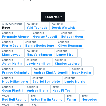
LAAD MEER
SUB-EVENEMENT
COUREUR
COUREUR
Race
Yuki Tsunoda
Derek Warwick
COUREUR
COUREUR
COUREUR
Fernando Alonso
George Russell
Esteban Ocon
COUREUR
COUREUR
COUREUR
Pierre Gasly
Bernie Ecclestone
Oliver Bearman
COUREUR
COUREUR
COUREUR
Liam Lawson
Max Verstappen
Lance Stroll
COUREUR
COUREUR
COUREUR
Aston Martin
Lewis Hamilton
Charles Leclerc
COUREUR
COUREUR
COUREUR
Franco Colapinto
Andrea Kimi Antonelli
Isack Hadjar
COUREUR
COUREUR
COUREUR
Nico Hülkenberg
Gabriel Bortoleto
Lando Norris
COUREUR
COUREUR
TEAM
Oscar Piastri
Andrea Stella
Haas F1 Team
TEAM
TEAM
TEAM
TEAM
Red Bull Racing
Aston Martin Racing
Ferrari
Mercedes
TEAM
TEAM
TEAM