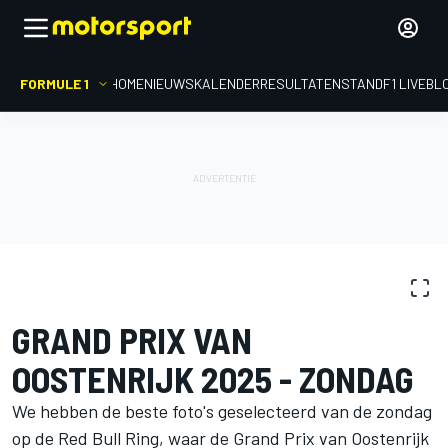
FORMULE 1
HOME
NIEUWS
KALENDER
RESULTATEN
STAND
F1 LIVEBL
FOTOGALERIJ
Formule 1
GP van Oostenrijk
GRAND PRIX VAN
OOSTENRIJK 2025 - ZONDAG
We hebben de beste foto's geselecteerd van de zondag
op de Red Bull Ring, waar de Grand Prix van Oostenrijk