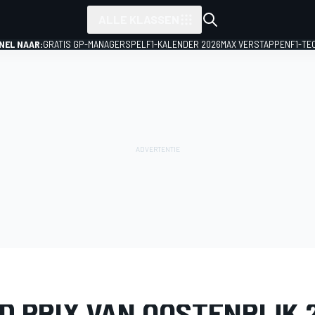
ALLE KLASSEN
NEL NAAR:
GRATIS GP-MANAGERSPEL
F1-KALENDER 2026
MAX VERSTAPPEN
F1-TE
IJ
Formule 1
GP van Oostenrijk
D PRIX VAN OOSTENRIJK 2