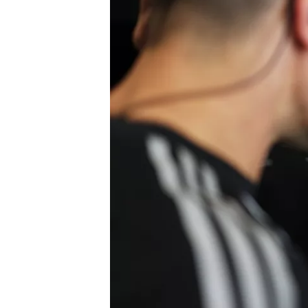
INDYCAR
WEC
DTM