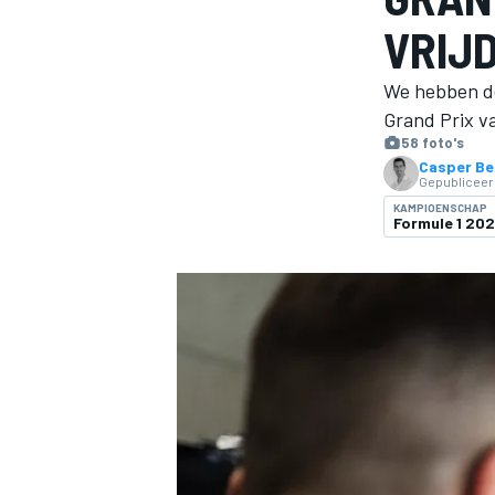
VRIJ
We hebben de 
Grand Prix va
58 foto's
Casper Be
Gepubliceer
KAMPIOENSCHAP
Formule 1 20
MOTOGP