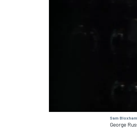
Sam Bloxham
George Rus