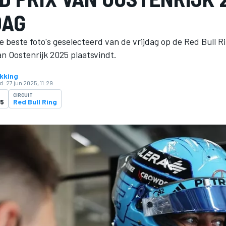
DAG
beste foto's geselecteerd van de vrijdag op de Red Bull R
n Oostenrijk 2025 plaatsvindt.
kking
d:
27 jun 2025, 11:29
CIRCUIT
25
Red Bull Ring