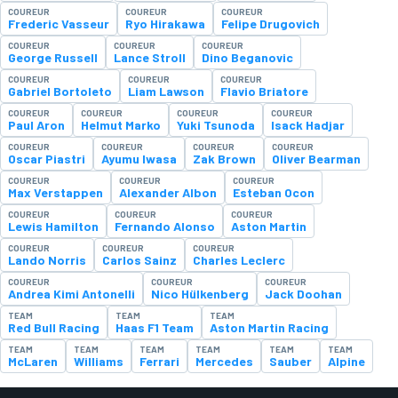
COUREUR
COUREUR
COUREUR
Frederic Vasseur
Ryo Hirakawa
Felipe Drugovich
COUREUR
COUREUR
COUREUR
George Russell
Lance Stroll
Dino Beganovic
COUREUR
COUREUR
COUREUR
Gabriel Bortoleto
Liam Lawson
Flavio Briatore
COUREUR
COUREUR
COUREUR
COUREUR
Paul Aron
Helmut Marko
Yuki Tsunoda
Isack Hadjar
COUREUR
COUREUR
COUREUR
COUREUR
Oscar Piastri
Ayumu Iwasa
Zak Brown
Oliver Bearman
COUREUR
COUREUR
COUREUR
Max Verstappen
Alexander Albon
Esteban Ocon
COUREUR
COUREUR
COUREUR
Lewis Hamilton
Fernando Alonso
Aston Martin
COUREUR
COUREUR
COUREUR
Lando Norris
Carlos Sainz
Charles Leclerc
COUREUR
COUREUR
COUREUR
Andrea Kimi Antonelli
Nico Hülkenberg
Jack Doohan
TEAM
TEAM
TEAM
Red Bull Racing
Haas F1 Team
Aston Martin Racing
TEAM
TEAM
TEAM
TEAM
TEAM
TEAM
McLaren
Williams
Ferrari
Mercedes
Sauber
Alpine