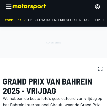
FORMULE 1
HOME
NIEUWS
KALENDER
RESULTATEN
STAND
F1 LIVEBL
FOTOGALERIJ
Formule 1
GP van Bahrein
GRAND PRIX VAN BAHREIN
2025 - VRIJDAG
We hebben de beste foto's geselecteerd van vrijdag op
het Bahrain International Circuit, waar de Grand Prix