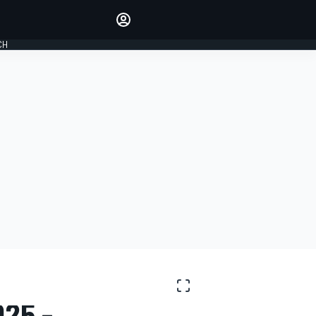
Laat je horen met de
reactiemodule
CH
LOGIN
EDITIE
NEDERLAND
25 -