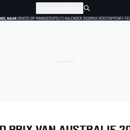
ALLE KLASSEN
NEL NAAR:
GRATIS GP-MANAGERSPEL
F1-KALENDER 2026
MAX VERSTAPPEN
F1-TE
IJ
Formule 1
GP van Australië
 PRIX VAN AUSTRALIË 20