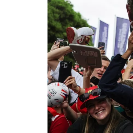
INDYCAR
WEC
DTM