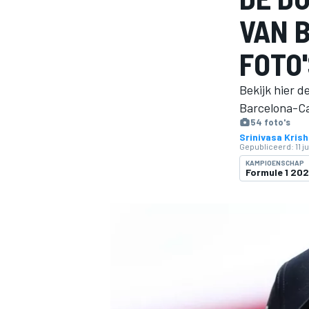
VAN 
FOTO
Bekijk hier d
Barcelona-Ca
54 foto's
Srinivasa Kris
Gepubliceerd:
11 j
MOTOGP
KAMPIOENSCHAP
Formule 1 20