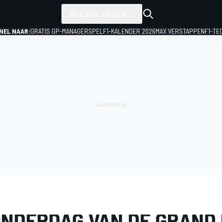
ALLE KLASSEN
NEL NAAR:
GRATIS GP-MANAGERSPEL
F1-KALENDER 2026
MAX VERSTAPPEN
F1-TE
IJ
Formule 1
GP van Barcelona-Catalonië
ONDERDAG VAN DE GRAND 