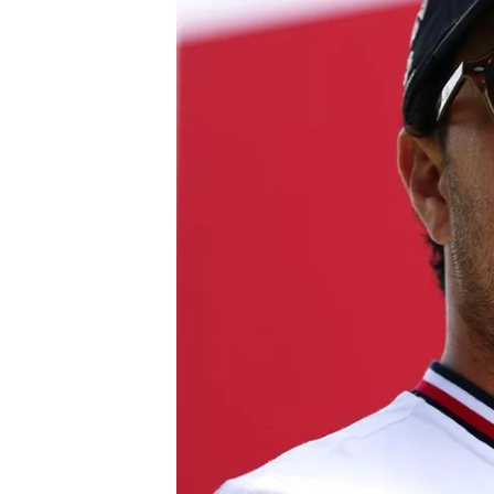
INDYCAR
WEC
DTM