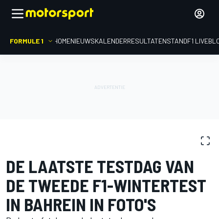
FORMULE 1
HOME
NIEUWS
KALENDER
RESULTATEN
STAND
F1 LIVEBL
FOTOGALERIJ
Formule 1
Wintertest Bahrein II
DE LAATSTE TESTDAG VAN
DE TWEEDE F1-WINTERTEST
IN BAHREIN IN FOTO'S