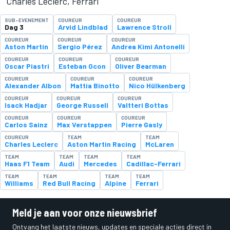
Charles Leclerc, Ferrari
SUB-EVENEMENT
COUREUR
COUREUR
Dag 3
Arvid Lindblad
Lawrence Stroll
COUREUR
COUREUR
COUREUR
Aston Martin
Sergio Pérez
Andrea Kimi Antonelli
COUREUR
COUREUR
COUREUR
Oscar Piastri
Esteban Ocon
Oliver Bearman
COUREUR
COUREUR
COUREUR
Alexander Albon
Mattia Binotto
Nico Hülkenberg
COUREUR
COUREUR
COUREUR
Isack Hadjar
George Russell
Valtteri Bottas
COUREUR
COUREUR
COUREUR
Carlos Sainz
Max Verstappen
Pierre Gasly
COUREUR
TEAM
TEAM
Charles Leclerc
Aston Martin Racing
McLaren
TEAM
TEAM
TEAM
TEAM
Haas F1 Team
Audi
Mercedes
Cadillac-Ferrari
TEAM
TEAM
TEAM
TEAM
Williams
Red Bull Racing
Alpine
Ferrari
Meld je aan voor onze nieuwsbrief
Ontvang het laatste nieuws, updates en speciale acties direct in