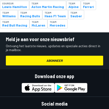
COUREUR
TEAM
TEAM
TEAM
Lewis Hamilton
Aston Martin Racing
Alpine
Ferrari
TEAM
TEAM
TEAM
TEAM
Williams
Racing Bulls
Haas F1 Team
Sauber
TEAM
TEAM
TEAM
Red Bull Racing
McLaren
Mercedes
Meld je aan voor onze nieuwsbrief
Ontvang het laatste nieuws, updates en speciale acties direct in
je mailbox.
ABONNEER
Download onze app
Social media