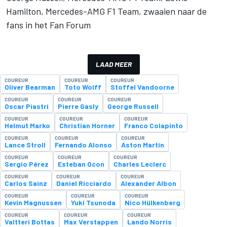
Hamilton, Mercedes-AMG F1 Team, zwaaien naar de
fans in het Fan Forum
LAAD MEER
COUREUR
COUREUR
COUREUR
Oliver Bearman
Toto Wolff
Stoffel Vandoorne
COUREUR
COUREUR
COUREUR
Oscar Piastri
Pierre Gasly
George Russell
COUREUR
COUREUR
COUREUR
Helmut Marko
Christian Horner
Franco Colapinto
COUREUR
COUREUR
COUREUR
Lance Stroll
Fernando Alonso
Aston Martin
COUREUR
COUREUR
COUREUR
Sergio Pérez
Esteban Ocon
Charles Leclerc
COUREUR
COUREUR
COUREUR
Carlos Sainz
Daniel Ricciardo
Alexander Albon
COUREUR
COUREUR
COUREUR
Kevin Magnussen
Yuki Tsunoda
Nico Hülkenberg
COUREUR
COUREUR
COUREUR
Valtteri Bottas
Max Verstappen
Lando Norris