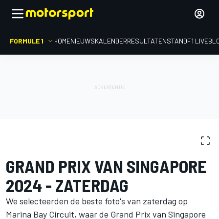
FORMULE 1
HOME
NIEUWS
KALENDER
RESULTATEN
STAND
F1 LIVEBL
FOTOGALERIJ
Formule 1
GP van Singapore
GRAND PRIX VAN SINGAPORE
2024 - ZATERDAG
We selecteerden de beste foto's van zaterdag op
Marina Bay Circuit, waar de Grand Prix van Singapore