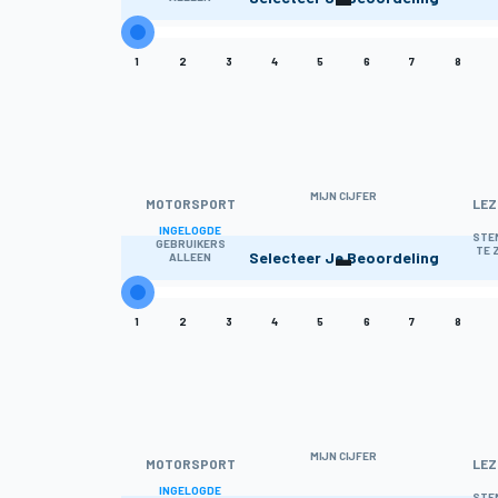
1
2
3
4
5
6
7
8
MIJN CIJFER
MOTORSPORT
LEZ
INGELOGDE
-
STE
GEBRUIKERS
TE 
Selecteer Je Beoordeling
ALLEEN
1
2
3
4
5
6
7
8
MIJN CIJFER
MOTORSPORT
LEZ
INGELOGDE
STE