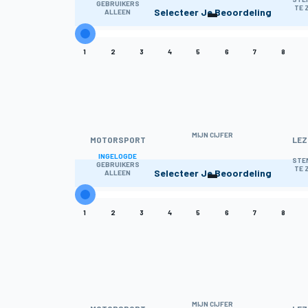
-
GEBRUIKERS
TE 
Selecteer Je Beoordeling
ALLEEN
1
2
3
4
5
6
7
8
MIJN CIJFER
MOTORSPORT
LEZ
INGELOGDE
-
STE
GEBRUIKERS
TE 
Selecteer Je Beoordeling
ALLEEN
1
2
3
4
5
6
7
8
MIJN CIJFER