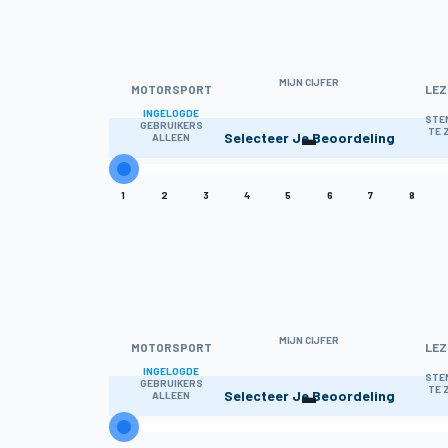
MIJN CIJFER
MOTORSPORT
LEZ
INGELOGDE
-
STE
GEBRUIKERS
TE 
Selecteer Je Beoordeling
ALLEEN
1
2
3
4
5
6
7
8
MIJN CIJFER
MOTORSPORT
LEZ
INGELOGDE
-
STE
GEBRUIKERS
TE 
Selecteer Je Beoordeling
ALLEEN