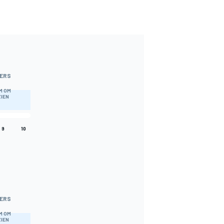
ERS
M OM
ZIEN
9
10
ERS
M OM
ZIEN