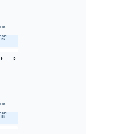
ERS
M OM
ZIEN
9
10
ERS
M OM
ZIEN