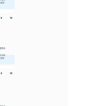
ZIEN
9
10
ERS
M OM
ZIEN
9
10