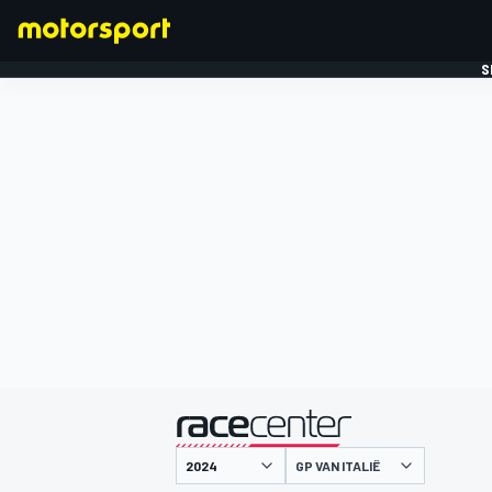
S
FORMULE 1
gepresenteerd door
GP VAN ITALIË