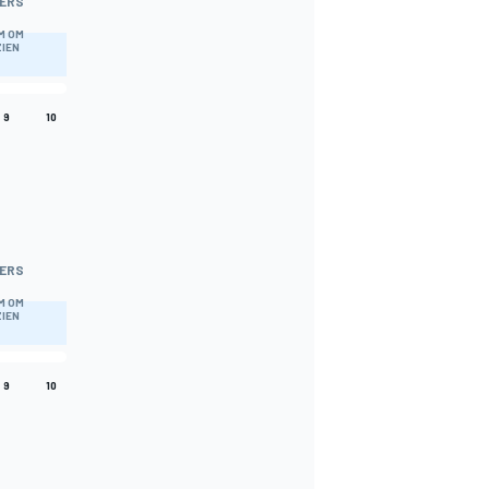
ERS
M OM
ZIEN
9
10
ERS
M OM
ZIEN
9
10