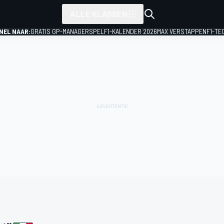
ALLE KLASSEN
NEL NAAR:
GRATIS GP-MANAGERSPEL
F1-KALENDER 2026
MAX VERSTAPPEN
F1-TE