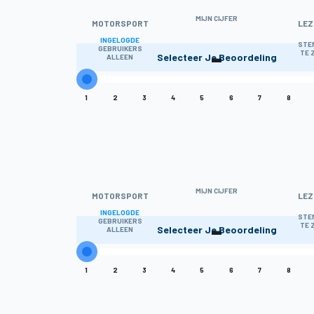
MIJN CIJFER
MOTORSPORT
LEZ
INGELOGDE
-
STE
GEBRUIKERS
TE 
Selecteer Je Beoordeling
ALLEEN
1
2
3
4
5
6
7
8
MIJN CIJFER
MOTORSPORT
LEZ
INGELOGDE
-
STE
GEBRUIKERS
TE 
Selecteer Je Beoordeling
ALLEEN
1
2
3
4
5
6
7
8