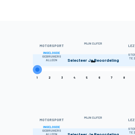
MIJN CIJFER
MOTORSPORT
LEZ
INGELOGDE
-
STE
GEBRUIKERS
TE 
Selecteer Je Beoordeling
ALLEEN
1
2
3
4
5
6
7
8
MIJN CIJFER
MOTORSPORT
LEZ
INGELOGDE
-
STE
GEBRUIKERS
TE 
Selecteer Je Beoordeling
ALLEEN