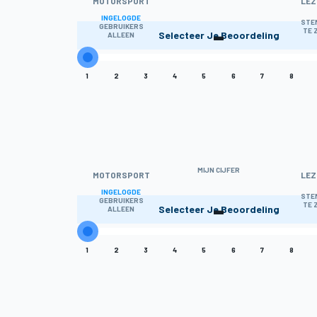
MOTORSPORT
LEZ
INGELOGDE
-
STE
GEBRUIKERS
TE 
Selecteer Je Beoordeling
ALLEEN
1
2
3
4
5
6
7
8
MIJN CIJFER
MOTORSPORT
LEZ
INGELOGDE
-
STE
GEBRUIKERS
TE 
Selecteer Je Beoordeling
ALLEEN
1
2
3
4
5
6
7
8