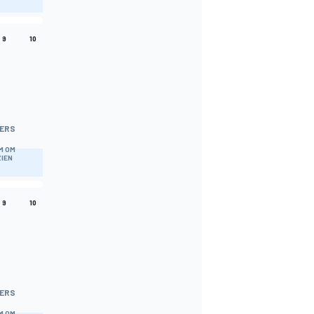
9
10
ERS
M OM
ZIEN
9
10
ERS
M OM