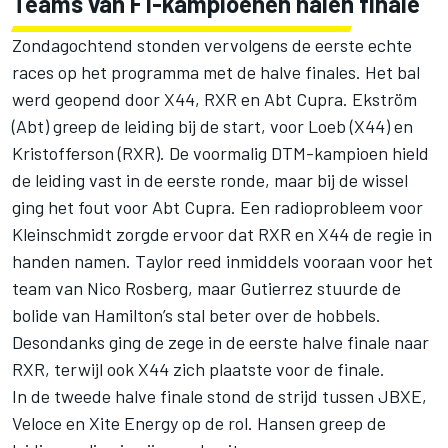
Teams van F1-kampioenen halen finale
Zondagochtend stonden vervolgens de eerste echte
races op het programma met de halve finales. Het bal
werd geopend door X44, RXR en Abt Cupra. Ekström
(Abt) greep de leiding bij de start, voor Loeb (X44) en
Kristofferson (RXR). De voormalig DTM-kampioen hield
de leiding vast in de eerste ronde, maar bij de wissel
ging het fout voor Abt Cupra. Een radioprobleem voor
Kleinschmidt zorgde ervoor dat RXR en X44 de regie in
handen namen. Taylor reed inmiddels vooraan voor het
team van Nico Rosberg, maar Gutierrez stuurde de
bolide van Hamilton’s stal beter over de hobbels.
Desondanks ging de zege in de eerste halve finale naar
RXR, terwijl ook X44 zich plaatste voor de finale.
In de tweede halve finale stond de strijd tussen JBXE,
Veloce en Xite Energy op de rol. Hansen greep de