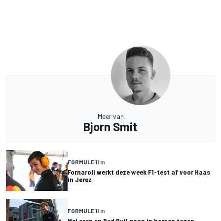
Meer van
Bjorn Smit
FORMULE 1
1 m
Fornaroli werkt deze week F1-test af voor Haas
in Jerez
FORMULE 1
1 m
McLaren en Red Bull gaan in beroep tegen