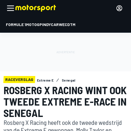
FORMULE 1
MOTOGP
INDYCAR
WEC
DTM
RACEVERSLAG
Extreme E
Senegal
ROSBERG X RACING WINT OOK
TWEEDE EXTREME E-RACE IN
SENEGAL
Rosberg X Racing heeft ook de tweede wedstrijd
van de Extreme E gewonnen. Molly Taylor en