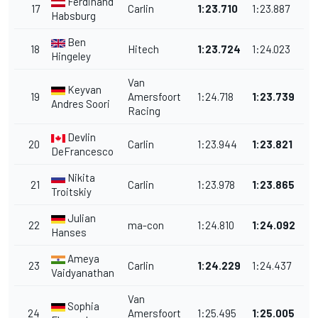
Ferdinand
17
Carlin
1:23.710
1:23.887
Habsburg
Ben
18
Hitech
1:23.724
1:24.023
Hingeley
Van
Keyvan
19
Amersfoort
1:24.718
1:23.739
Andres Soori
Racing
Devlin
20
Carlin
1:23.944
1:23.821
DeFrancesco
Nikita
21
Carlin
1:23.978
1:23.865
Troitskiy
Julian
22
ma-con
1:24.810
1:24.092
Hanses
Ameya
23
Carlin
1:24.229
1:24.437
Vaidyanathan
Van
Sophia
24
Amersfoort
1:25.495
1:25.005