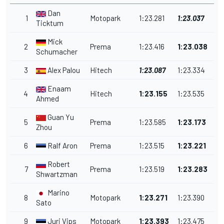
Dan
1
Motopark
1:23.281
1:23.037
Ticktum
Mick
2
Prema
1:23.416
1:23.038
Schumacher
3
Alex Palou
Hitech
1:23.087
1:23.334
Enaam
4
Hitech
1:23.155
1:23.535
Ahmed
Guan Yu
5
Prema
1:23.585
1:23.173
Zhou
6
Ralf Aron
Prema
1:23.515
1:23.221
Robert
7
Prema
1:23.519
1:23.283
Shwartzman
Marino
8
Motopark
1:23.271
1:23.390
Sato
9
Juri Vips
Motopark
1:23.393
1:23.475