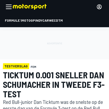
FORMULE 1
MOTOGP
INDYCAR
WEC
DTM
TESTVERSLAG
FEM
TICKTUM 0.001 SNELLER DAN
SCHUMACHER IN TWEEDE F3-
TEST
Red Bull-junior Dan Ticktum was de snelste op de
eerste dag van de Formule 3-test op de Red Bull