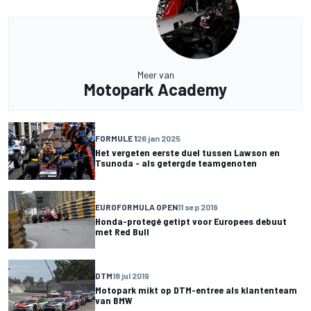
Meer van
Motopark Academy
FORMULE 1
26 jan 2025
Het vergeten eerste duel tussen Lawson en
Tsunoda - als getergde teamgenoten
EUROFORMULA OPEN
11 sep 2019
Honda-protegé getipt voor Europees debuut
met Red Bull
DTM
18 jul 2019
Motopark mikt op DTM-entree als klantenteam
van BMW