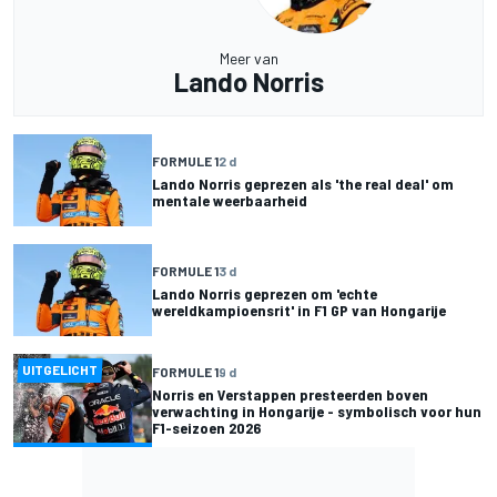
Meer van
Lando Norris
FORMULE 1
2 d
Lando Norris geprezen als 'the real deal' om
mentale weerbaarheid
FORMULE 1
3 d
Lando Norris geprezen om 'echte
wereldkampioensrit' in F1 GP van Hongarije
UITGELICHT
FORMULE 1
9 d
Norris en Verstappen presteerden boven
verwachting in Hongarije - symbolisch voor hun
F1-seizoen 2026