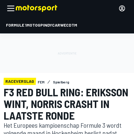
FORMULE 1
MOTOGP
INDYCAR
WEC
DTM
RACEVERSLAG
FEM
Spielberg
F3 RED BULL RING: ERIKSSON
WINT, NORRIS CRASHT IN
LAATSTE RONDE
Het Europees kampioenschap Formule 3 wordt
volgende maand in Hockenheim beslist nadat