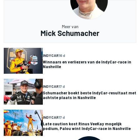
Meer van
Mick Schumacher
INDYCAR
16 d
Winnaars en verliezers van de IndyCar-race in
Nashville
INDYCAR
17 d
Schumacher boekt beste IndyCar-resultaat met
achtste plaats in Nashville
INDYCAR
17 d
Late caution kost Rinus VeeKay mogelijk
podium, Palou wint IndyCar-race in Nashville