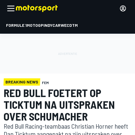
FORMULE 1
MOTOGP
INDYCAR
WEC
DTM
BREAKING NEWS
FEM
RED BULL FOETERT OP
TICKTUM NA UITSPRAKEN
OVER SCHUMACHER
Red Bull Racing-teambaas Christian Horner heeft
Dan Ticktum aangepakt na zijn uitspraken over