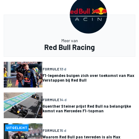
Meer van
Red Bull Racing
FORMULE 1
3 d
F1-legendes buigen zich over toekomst van Max
Verstappen bij Red Bull
FORMULE 1
4 d
Guenther Steiner prijst Red Bull na belangrijke
komst van Mercedes F1-topman
UITGELICHT
FORMULE 1
5 d
Waarom Red Bull pas tevreden is als Max