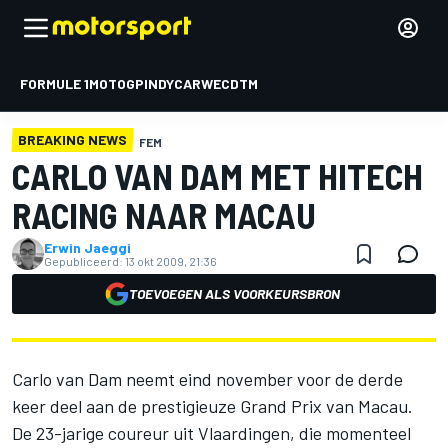
FORMULE 1
MOTOGP
INDYCAR
WEC
DTM
BREAKING NEWS
FEM
CARLO VAN DAM MET HITECH
RACING NAAR MACAU
Erwin Jaeggi
Gepubliceerd:
13 okt 2009, 21:36
TOEVOEGEN ALS VOORKEURSBRON
Carlo van Dam neemt eind november voor de derde
keer deel aan de prestigieuze Grand Prix van Macau.
De 23-jarige coureur uit Vlaardingen, die momenteel