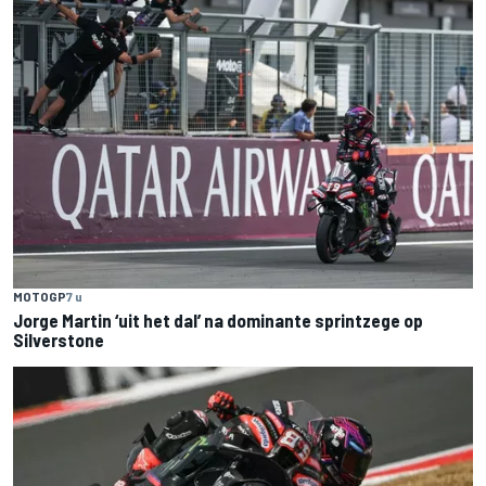
MOTOGP
7 u
Jorge Martin ‘uit het dal’ na dominante sprintzege op
Silverstone