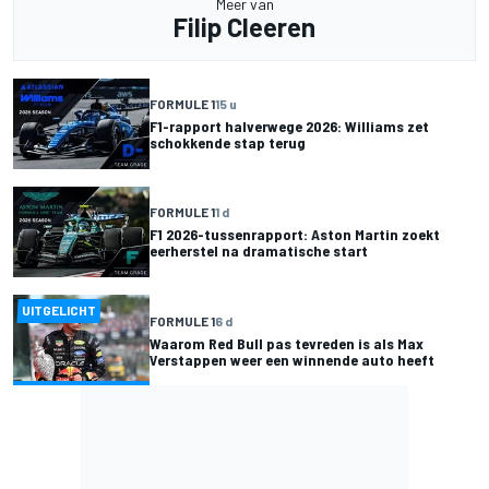
Meer van
Filip Cleeren
FORMULE 1
15 u
F1-rapport halverwege 2026: Williams zet
schokkende stap terug
FORMULE 1
1 d
F1 2026-tussenrapport: Aston Martin zoekt
eerherstel na dramatische start
UITGELICHT
FORMULE 1
6 d
Waarom Red Bull pas tevreden is als Max
Verstappen weer een winnende auto heeft