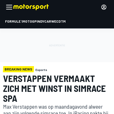
FORMULE 1
MOTOGP
INDYCAR
WEC
DTM
BREAKING NEWS
Esports
VERSTAPPEN VERMAAKT
ZICH MET WINST IN SIMRACE
SPA
Max Verstappen was op maandagavond alweer
aan zijn volgende simrace toe. In iRacing pakte hij