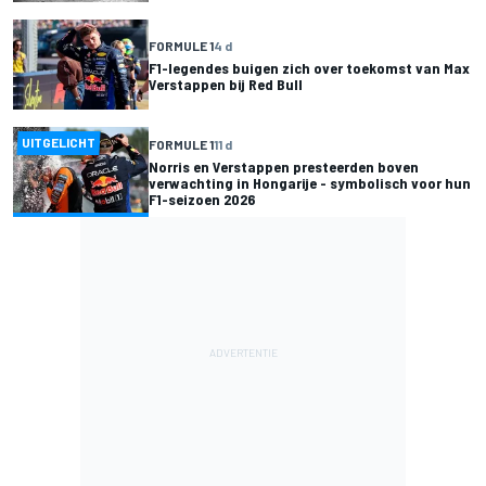
FORMULE 1
4 d
F1-legendes buigen zich over toekomst van Max
Verstappen bij Red Bull
UITGELICHT
FORMULE 1
11 d
Norris en Verstappen presteerden boven
verwachting in Hongarije - symbolisch voor hun
F1-seizoen 2026