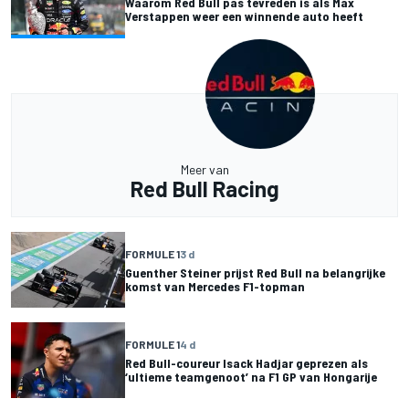
Waarom Red Bull pas tevreden is als Max
Verstappen weer een winnende auto heeft
Meer van
Red Bull Racing
FORMULE 1
3 d
Guenther Steiner prijst Red Bull na belangrijke
komst van Mercedes F1-topman
FORMULE 1
4 d
Red Bull-coureur Isack Hadjar geprezen als
‘ultieme teamgenoot’ na F1 GP van Hongarije