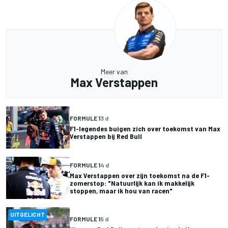
Meer van
Max Verstappen
FORMULE 1
3 d
F1-legendes buigen zich over toekomst van Max
Verstappen bij Red Bull
FORMULE 1
4 d
Max Verstappen over zijn toekomst na de F1-
zomerstop: "Natuurlijk kan ik makkelijk
stoppen, maar ik hou van racen"
UITGELICHT
FORMULE 1
5 d