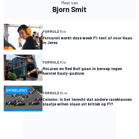
Meer van
Bjorn Smit
FORMULE 1
1 m
Fornaroli werkt deze week F1-test af voor Haas
in Jerez
FORMULE 1
1 m
McLaren en Red Bull gaan in beroep tegen
herstel Gasly-podium
UITGELICHT
FORMULE 1
4 m
Column: Is het terecht dat andere raceklassen
slaatje willen slaan uit kritiek op F1?