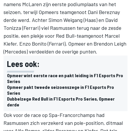
namens McLaren zijn eerste podiumplaats van het
seizoen, terwijl Opmeers teamgenoot Dani Bereznay
derde werd. Achter Simon Weigang (Haas) en David
Tonizza (Ferrari) viel Rasmussen terug naar de zesde
positie, een plekje voor Red Bull-teamgenoot Marcel
Kiefer. Enzo Bonito (Ferrari), Opmeer en Brendon Leigh
(Mercedes) verdeelden de overige punten.
Lees ook:
Opmeer wint eerste race en pakt leiding in F1 Esports Pro
Series
Opmeer pakt tweede seizoenszege in F1 Esports Pro
Series
Dubbelzege Red Bull in F1 Esports Pro Series, Opmeer
derde
Ook voor de race op Spa-Francorchamps had
Rasmussen zich verzekerd van pole-position, ditmaal
voor Alfa Romeo-rijder Bereznay en Kiefer. Dat trio