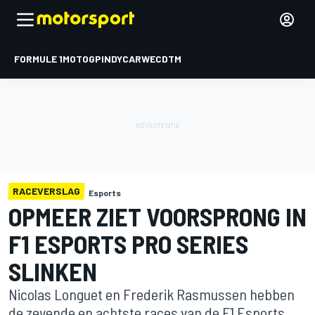
FORMULE 1
MOTOGP
INDYCAR
WEC
DTM
RACEVERSLAG
Esports
OPMEER ZIET VOORSPRONG IN
F1 ESPORTS PRO SERIES
SLINKEN
Nicolas Longuet en Frederik Rasmussen hebben
de zevende en achtste races van de F1 Esports