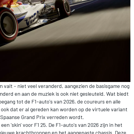
n valt - niet veel veranderd, aangezien de basisgame nog
eranderd en aan de muziek is ook niet gesleuteld. Wat biedt
egang tot de F1-auto's van 2026, de coureurs en alle
t ook dat er al gereden kan worden op de virtuele variant
de Spaanse Grand Prix verreden wordt.
een 'skin' voor F1 25. De F1-auto's van 2026 zijn in het
 nieuwe krachtbronnen en het aangepaste chassis. Deze