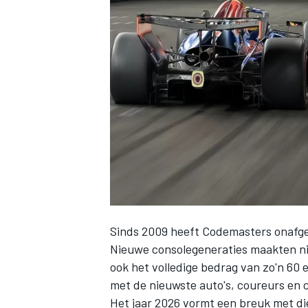
INDYCAR
Sinds 2009 heeft Codemasters onafge
Nieuwe consolegeneraties maakten nie
WEC
DTM
ook het volledige bedrag van zo'n 60
met de nieuwste auto's, coureurs en c
Het jaar 2026 vormt een breuk met d