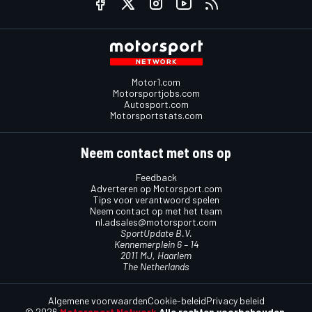
Motor1.com
Motorsportjobs.com
Autosport.com
Motorsportstats.com
Neem contact met ons op
Feedback
Adverteren op Motorsport.com
Tips voor verantwoord spelen
Neem contact op met het team
nl.adsales@motorsport.com
SportUpdate B.V.
Kennemerplein 6 – 14
2011 MJ, Haarlem
The Netherlands
Algemene voorwaarden
Cookie-beleid
Privacy beleid
© 2026
Motorsport Network
Alle rechten voorbehouden.