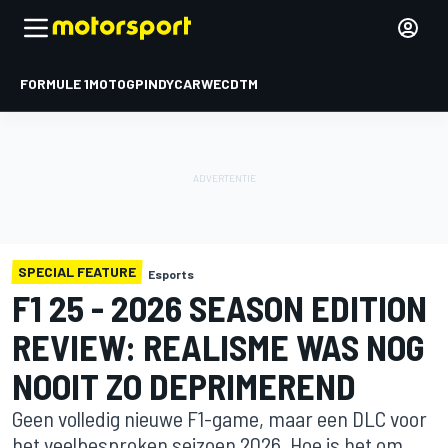
FORMULE 1
MOTOGP
INDYCAR
WEC
DTM
SPECIAL FEATURE
Esports
F1 25 - 2026 SEASON EDITION
REVIEW: REALISME WAS NOG
NOOIT ZO DEPRIMEREND
Geen volledig nieuwe F1-game, maar een DLC voor
het veelbesproken seizoen 2026. Hoe is het om