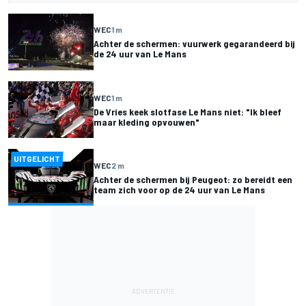
WEC
1 m
Achter de schermen: vuurwerk gegarandeerd bij
de 24 uur van Le Mans
WEC
1 m
De Vries keek slotfase Le Mans niet: "Ik bleef
maar kleding opvouwen"
UITGELICHT
WEC
2 m
Achter de schermen bij Peugeot: zo bereidt een
team zich voor op de 24 uur van Le Mans