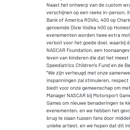
Naast het ontwerp van de custom wr
verschijnen op een reeks in-person, 
Bank of America ROVAL 400 op Charlo
genoemde Dixie Vodka 400 op Homeste
evenementen worden twee extra moto
verloot voor het goede doel, waarbij 
NASCAR Foundation, een toonaangeve
MEER RACEKLASSEN
leven van kinderen die dat het mees
Speediatrics Children's Fund en de 
"We zijn verheugd met onze samenwer
inspanningen zal stimuleren, respec
biedt voor onze gemeenschap om met d
Manager NASCAR bij
Motorsport Gam
Games
om nieuwe benaderingen te kie
evenementen, en we hebben het gevoe
brug te slaan tussen fans door middel
unieke artiest, en we hopen dat dit i