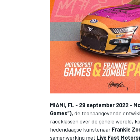
INDYCAR
MIAMI, FL - 29 september 2022 -
Mo
Games”)
,
de toonaangevende ontwikke
WEC
DTM
raceklassen over de gehele wereld, 
hedendaagse kunstenaar
Frankie Zo
samenwerking met
Live Fast Motors