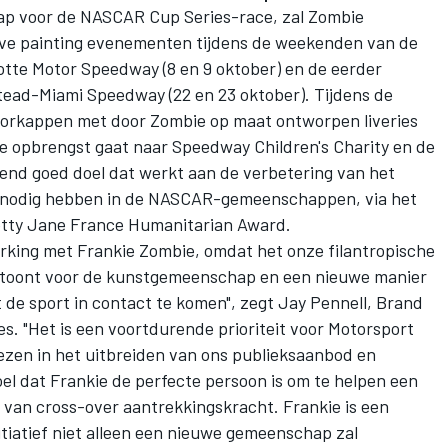
ap voor de NASCAR Cup Series-race, zal Zombie
live painting evenementen tijdens de weekenden van de
tte Motor Speedway (8 en 9 oktober) en de eerder
ad-Miami Speedway (22 en 23 oktober). Tijdens de
rkappen met door Zombie op maat ontworpen liveries
de opbrengst gaat naar Speedway Children's Charity en de
nd goed doel dat werkt aan de verbetering van het
t nodig hebben in de NASCAR-gemeenschappen, via het
Betty Jane France Humanitarian Award.
king met Frankie Zombie, omdat het onze filantropische
t toont voor de kunstgemeenschap en een nieuwe manier
e sport in contact te komen", zegt Jay Pennell, Brand
es
. "Het is een voortdurende prioriteit voor
Motorsport
zen in het uitbreiden van ons publieksaanbod en
l dat Frankie de perfecte persoon is om te helpen een
 van cross-over aantrekkingskracht. Frankie is een
nitiatief niet alleen een nieuwe gemeenschap zal