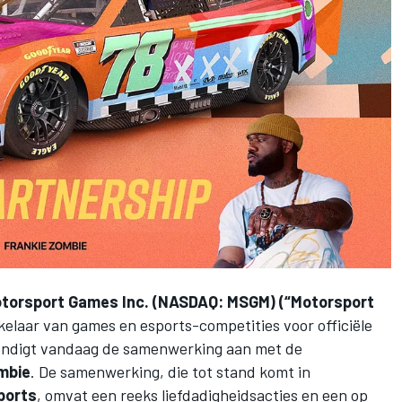
torsport Games Inc. (NASDAQ: MSGM) (“Motorsport
laar van games en esports-competities voor officiële
kondigt vandaag de samenwerking aan met de
mbie
. De samenwerking, die tot stand komt in
ports
, omvat een reeks liefdadigheidsacties en een op