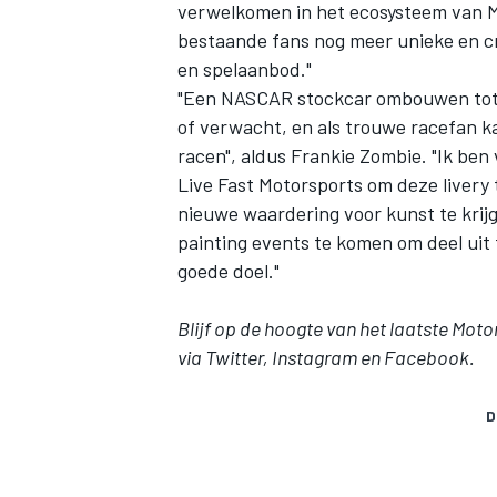
verwelkomen in het ecosysteem van
M
bestaande fans nog meer unieke en cr
en spelaanbod."
"Een NASCAR stockcar ombouwen tot e
of verwacht, en als trouwe racefan k
racen", aldus Frankie Zombie. "Ik b
Live Fast Motorsports om deze livery 
nieuwe waardering voor kunst te krijg
painting events te komen om deel uit 
goede doel."
Blijf op de hoogte van het laatste
Moto
via
Twitter
,
Instagram
en
Facebook
.
D