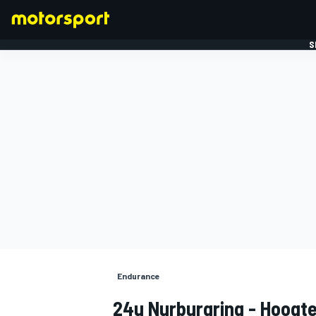
S
FORMULE 1
Endurance
24u Nurburgring - Hoogte