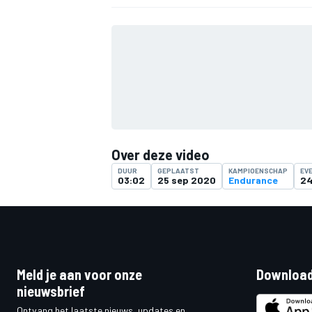
Over deze video
DUUR
GEPLAATST
KAMPIOENSCHAP
EV
03:02
25 sep 2020
Endurance
24
Meld je aan voor onze
Download
nieuwsbrief
Ontvang het laatste nieuws, updates en