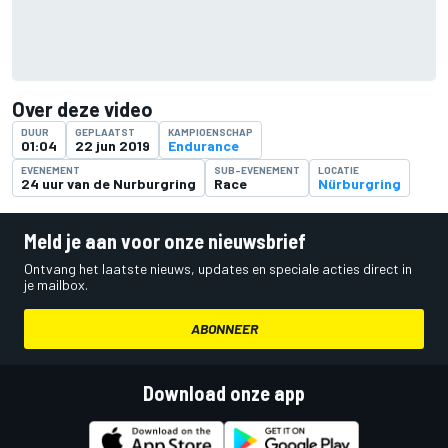
Over deze video
DUUR
GEPLAATST
KAMPIOENSCHAP
01:04
22 jun 2019
Endurance
EVENEMENT
SUB-EVENEMENT
LOCATIE
24 uur van de Nurburgring
Race
Nürburgring
Meld je aan voor onze nieuwsbrief
Ontvang het laatste nieuws, updates en speciale acties direct in
je mailbox.
ABONNEER
Download onze app