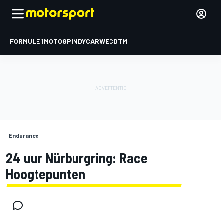
FORMULE 1
MOTOGP
INDYCAR
WEC
DTM
Endurance
24 uur Nürburgring: Race
Hoogtepunten