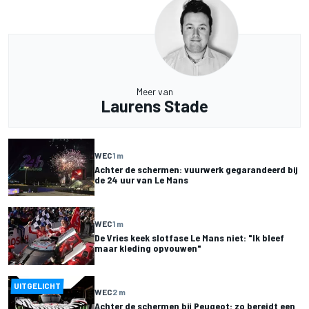
Meer van
Laurens Stade
WEC
1 m
Achter de schermen: vuurwerk gegarandeerd bij
de 24 uur van Le Mans
WEC
1 m
De Vries keek slotfase Le Mans niet: "Ik bleef
maar kleding opvouwen"
UITGELICHT
WEC
2 m
Achter de schermen bij Peugeot: zo bereidt een