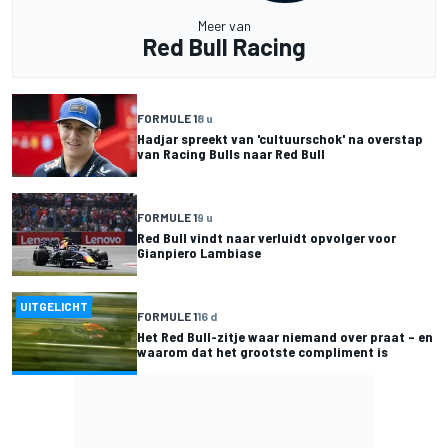
Meer van
Red Bull Racing
FORMULE 1
8 u
Hadjar spreekt van 'cultuurschok' na overstap
van Racing Bulls naar Red Bull
FORMULE 1
9 u
Red Bull vindt naar verluidt opvolger voor
Gianpiero Lambiase
UITGELICHT
FORMULE 1
16 d
Het Red Bull-zitje waar niemand over praat – en
waarom dat het grootste compliment is