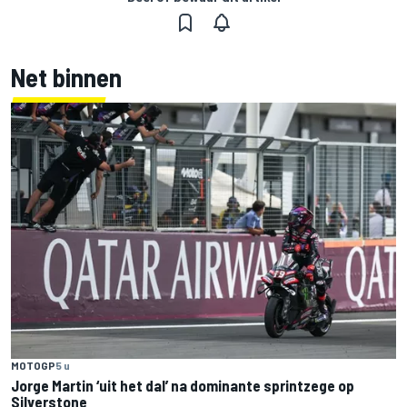
Net binnen
MOTOGP
5 u
Jorge Martin ‘uit het dal’ na dominante sprintzege op
Silverstone