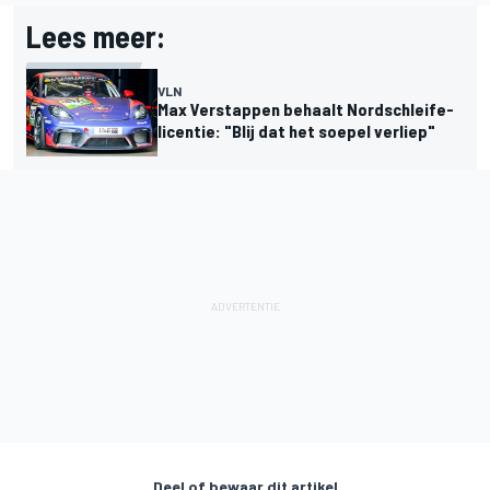
Lees meer:
VLN
Max Verstappen behaalt Nordschleife-
licentie: "Blij dat het soepel verliep"
Deel of bewaar dit artikel