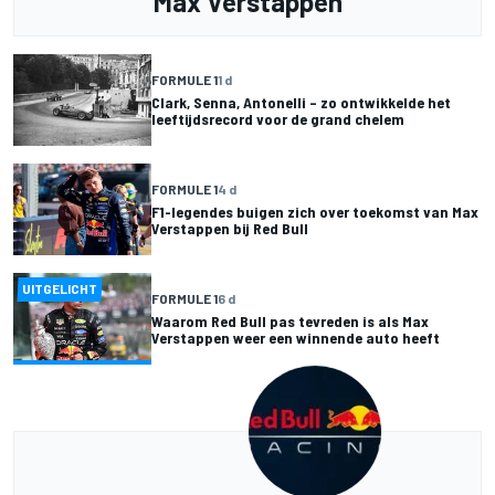
Max Verstappen
FORMULE 1
1 d
Clark, Senna, Antonelli – zo ontwikkelde het
leeftijdsrecord voor de grand chelem
FORMULE 1
4 d
F1-legendes buigen zich over toekomst van Max
Verstappen bij Red Bull
UITGELICHT
FORMULE 1
6 d
Waarom Red Bull pas tevreden is als Max
Verstappen weer een winnende auto heeft