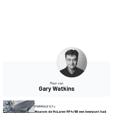
Meer van
Gary Watkins
FORMULE 1
23 u
Waarom de McLaren MP4/8B een keerpunt had