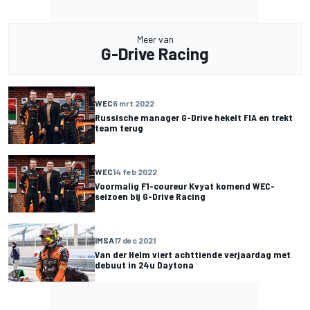
Meer van
G-Drive Racing
WEC
6 mrt 2022
Russische manager G-Drive hekelt FIA en trekt
team terug
WEC
14 feb 2022
Voormalig F1-coureur Kvyat komend WEC-
seizoen bij G-Drive Racing
IMSA
17 dec 2021
Van der Helm viert achttiende verjaardag met
debuut in 24u Daytona