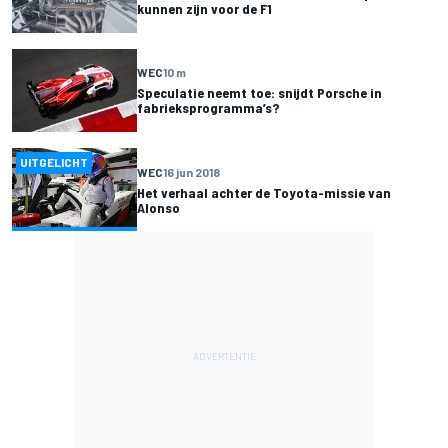
kunnen zijn voor de F1
WEC
10 m
Speculatie neemt toe: snijdt Porsche in
fabrieksprogramma’s?
UITGELICHT
WEC
16 jun 2018
Het verhaal achter de Toyota-missie van
Alonso