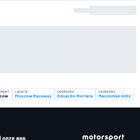
EMENT
LOCATIE
COUREURS
COUREURS
cow
Moscow Raceway
Edoardo Mortara
Maximilian Götz
 onze app