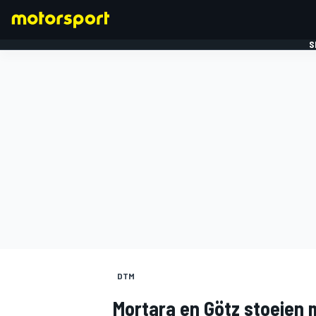
S
FORMULE 1
DTM
Mortara en Götz stoeien 