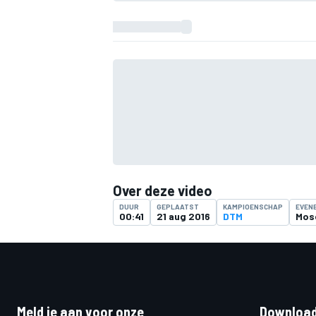
Over deze video
DUUR
GEPLAATST
KAMPIOENSCHAP
EVEN
00:41
21 aug 2016
DTM
Mos
Meld je aan voor onze
Download