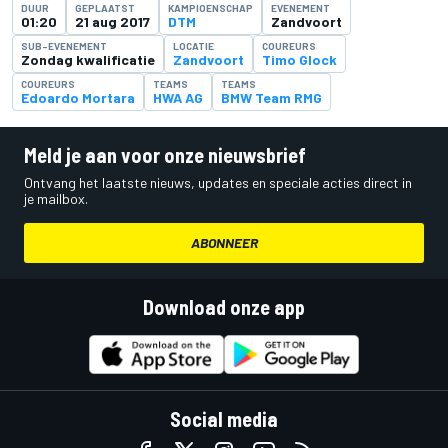
DUUR
GEPLAATST
KAMPIOENSCHAP
EVENEMENT
01:20
21 aug 2017
DTM
Zandvoort
SUB-EVENEMENT
LOCATIE
COUREURS
Zondag kwalificatie
Zandvoort
Timo Glock
COUREURS
TEAMS
TEAMS
Edoardo Mortara
HWA AG
BMW Team RMG
Meld je aan voor onze nieuwsbrief
Ontvang het laatste nieuws, updates en speciale acties direct in
je mailbox.
ABONNEER
Download onze app
Social media