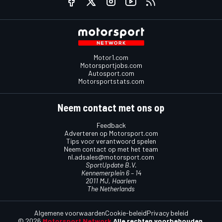
Motor1.com
Motorsportjobs.com
Autosport.com
Motorsportstats.com
Neem contact met ons op
Feedback
Adverteren op Motorsport.com
Tips voor verantwoord spelen
Neem contact op met het team
nl.adsales@motorsport.com
SportUpdate B.V.
Kennemerplein 6 – 14
2011 MJ, Haarlem
The Netherlands
Algemene voorwaarden
Cookie-beleid
Privacy beleid
© 2026
Motorsport Network
Alle rechten voorbehouden.