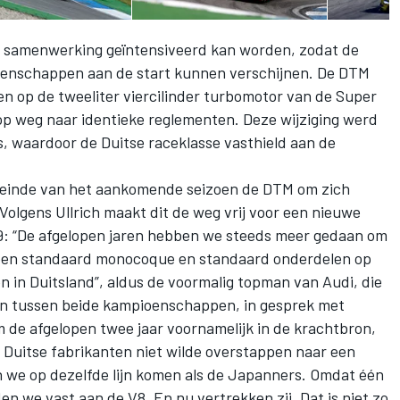
de samenwerking geïntensiveerd kan worden, zodat de
enschappen aan de start kunnen verschijnen. De DTM
n op de tweeliter viercilinder turbomotor van de Super
 op weg naar identieke reglementen. Deze wijziging werd
 waardoor de Duitse raceklasse vasthield aan de
t einde van het aankomende seizoen de DTM om zich
 Volgens Ullrich maakt dit de weg vrij voor een nieuwe
9: “De afgelopen jaren hebben we steeds meer gedaan om
t een standaard monocoque en standaard onderdelen op
en in Duitsland”, aldus de voormalig topman van Audi, die
en tussen beide kampioenschappen, in gesprek met
em de afgelopen twee jaar voornamelijk in de krachtbron,
Duitse fabrikanten niet wilde overstappen naar een
en we op dezelfde lijn komen als de Japanners. Omdat één
lden we vast aan de V8. En nu vertrekken zij. Dat is niet zo