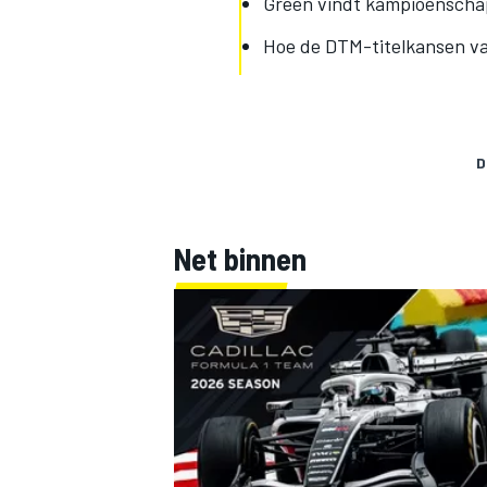
Green vindt kampioenschap
Hoe de DTM-titelkansen va
D
Net binnen