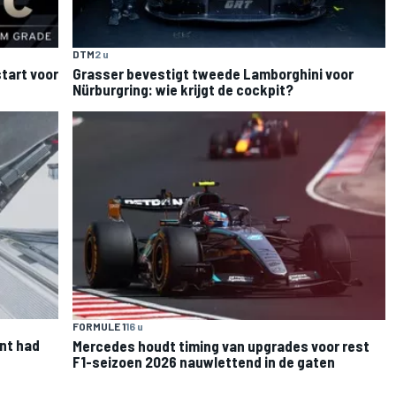
DTM
2 u
tart voor
Grasser bevestigt tweede Lamborghini voor
Nürburgring: wie krijgt de cockpit?
FORMULE 1
16 u
nt had
Mercedes houdt timing van upgrades voor rest
F1-seizoen 2026 nauwlettend in de gaten