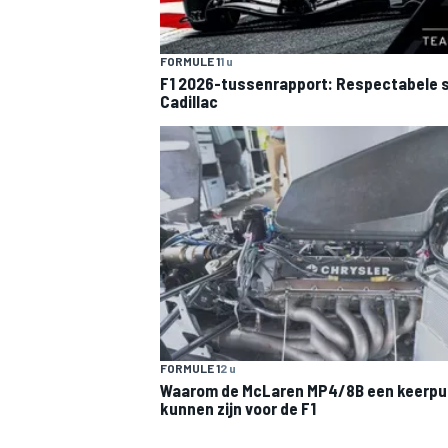
FORMULE 1
1 u
F1 2026-tussenrapport: Respectabele s
Cadillac
MEER RACEKLASSEN
FORMULE 1
2 u
Waarom de McLaren MP4/8B een keerpu
kunnen zijn voor de F1