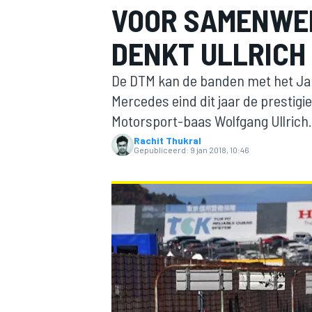
VOOR SAMENWER
DENKT ULLRICH
De DTM kan de banden met het J
Mercedes eind dit jaar de prestigie
Motorsport-baas Wolfgang Ullrich.
Rachit Thukral
MOTOGP
Gepubliceerd:
9 jan 2018, 10:46