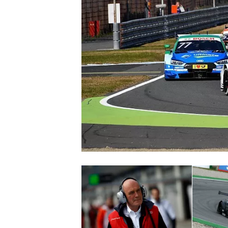
INDYCAR
WEC
DTM