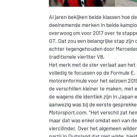
Al jaren bekijken beide klassen hoe 
deelnemende merken in beide kampio
overwoog om voor 2017 over te stappe
GT. Dat zou een belangrijke stap zijn
echter tegengehouden door Mercedes,
traditionele vierliter V8.
Het merk met de ster verlaat aan he
volledig te focussen op de Formule E.
motorenformule voor het seizoen 201
de verschillen kleiner te maken, me
de wagens die identiek zijn in Japan 
aanwezig was bij de eerste gesprekk
Motorsport.com
. “Het verschil zat h
maar dat was enkel omdat een van de 
viercilinder. Over het algemeen wild
partij in Duitsland dat niet wilde, hie