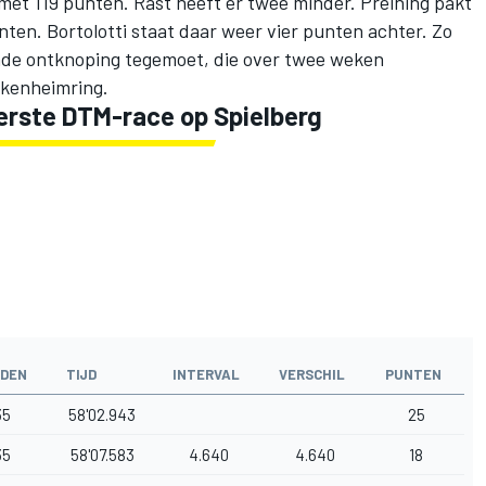
et 119 punten. Rast heeft er twee minder. Preining pakt
unten. Bortolotti staat daar weer vier punten achter. Zo
de ontknoping tegemoet, die over twee weken
ckenheimring.
erste DTM-race op Spielberg
DEN
TIJD
INTERVAL
VERSCHIL
PUNTEN
35
58'02.943
25
35
58'07.583
4.640
4.640
18