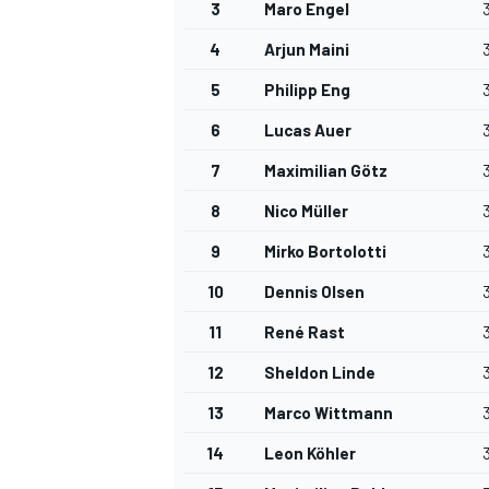
3
Maro Engel
4
Arjun Maini
5
Philipp Eng
6
Lucas Auer
7
Maximilian Götz
8
Nico Müller
9
Mirko Bortolotti
10
Dennis Olsen
11
René Rast
12
Sheldon Linde
13
Marco Wittmann
14
Leon Köhler