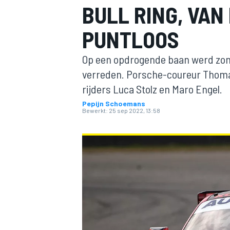
BULL RING, VAN
PUNTLOOS
Op een opdrogende baan werd zon
verreden. Porsche-coureur Thomas
rijders Luca Stolz en Maro Engel.
Pepijn Schoemans
MOTOGP
Bewerkt:
25 sep 2022, 13:58