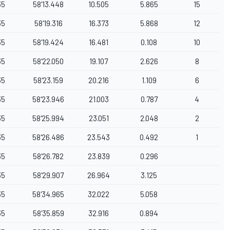
35
58'13.448
10.505
5.865
15
35
58'19.316
16.373
5.868
12
35
58'19.424
16.481
0.108
10
35
58'22.050
19.107
2.626
8
35
58'23.159
20.216
1.109
6
35
58'23.946
21.003
0.787
4
35
58'25.994
23.051
2.048
2
35
58'26.486
23.543
0.492
1
35
58'26.782
23.839
0.296
35
58'29.907
26.964
3.125
35
58'34.965
32.022
5.058
35
58'35.859
32.916
0.894