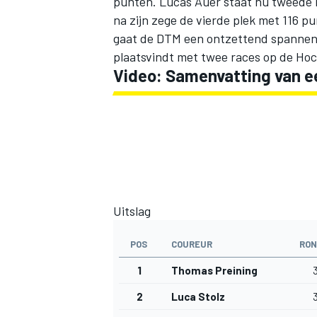
punten. Lucas Auer staat nu tweede m
na zijn zege de vierde plek met 116 p
gaat de DTM een ontzettend spannen
plaatsvindt met twee races op de Ho
Video: Samenvatting van e
Uitslag
POS
COUREUR
RON
1
Thomas Preining
2
Luca Stolz