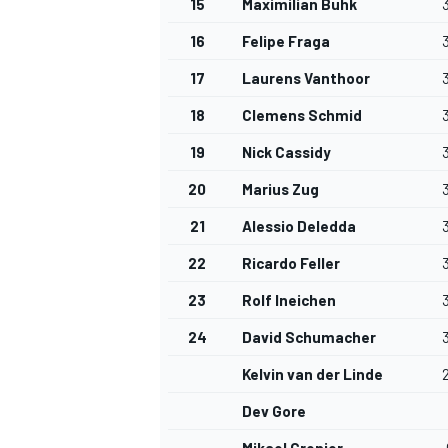
15
Maximilian Buhk
16
Felipe Fraga
17
Laurens Vanthoor
18
Clemens Schmid
19
Nick Cassidy
MEER RACEKLASSEN
20
Marius Zug
21
Alessio Deledda
22
Ricardo Feller
23
Rolf Ineichen
24
David Schumacher
Kelvin van der Linde
Dev Gore
Mikael Grenier