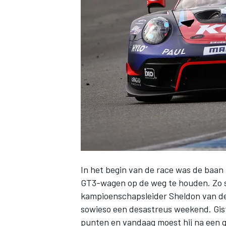
INDYCAR
In het begin van de race was de baan
GT3-wagen op de weg te houden. Zo
WEC
DTM
kampioenschapsleider Sheldon van der
sowieso een desastreus weekend. Gist
punten en vandaag moest hij na een gr