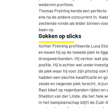
wederom puntloos.
Thomas Preining
kende een perfecte r
ene na de andere concurrent in. Nadat
zestiende ronde als leider binnen voor
baan op.
Gokken op slicks
Achter Preining profiteerde
Luca Sto
en kwam hij op de tweede plek te ligg
droogweerbanden. Hij verloor wat pla
positie. Hij is echter wel
under investi
de plek waar hij voor zijn pitstop ook
hadden een slechte kwalificatie en go
zesde en negende plek terecht.
Arjun
Rast
bleef op regenbanden rijden en vi
Sheldon van der Linde, die het hele 
In het kampioenschap blijft de Zuid-A