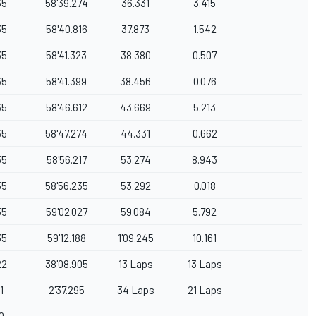
35
58'39.274
36.331
3.415
35
58'40.816
37.873
1.542
35
58'41.323
38.380
0.507
35
58'41.399
38.456
0.076
35
58'46.612
43.669
5.213
35
58'47.274
44.331
0.662
35
58'56.217
53.274
8.943
35
58'56.235
53.292
0.018
35
59'02.027
59.084
5.792
35
59'12.188
1'09.245
10.161
22
38'08.905
13 Laps
13 Laps
1
2'37.295
34 Laps
21 Laps
0