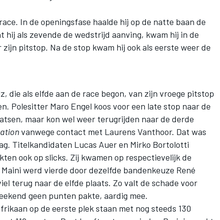
ace. In de openingsfase haalde hij op de natte baan de
 hij als zevende de wedstrijd aanving, kwam hij in de
 zijn pitstop. Na de stop kwam hij ook als eerste weer de
lz
, die als elfde aan de race begon, van zijn vroege pitstop
en. Polesitter
Maro Engel
koos voor een late stop naar de
atsen, maar kon wel weer terugrijden naar de derde
gation
vanwege contact met
Laurens Vanthoor
. Dat was
 lag. Titelkandidaten
Lucas Auer
en
Mirko Bortolotti
kten ook op slicks. Zij kwamen op respectievelijk de
 Maini
werd vierde door dezelfde bandenkeuze
René
el terug naar de elfde plaats. Zo valt de schade voor
weekend geen punten pakte, aardig mee.
frikaan op de eerste plek staan met nog steeds 130