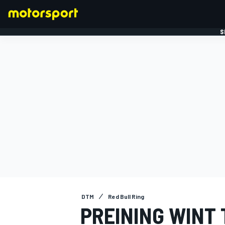
S
FORMULE 1
DTM
Red Bull Ring
PREINING WINT