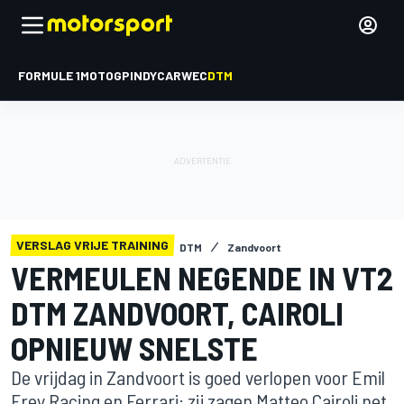
FORMULE 1
MOTOGP
INDYCAR
WEC
DTM
VERSLAG VRIJE TRAINING
DTM
Zandvoort
VERMEULEN NEGENDE IN VT2
DTM ZANDVOORT, CAIROLI
OPNIEUW SNELSTE
De vrijdag in Zandvoort is goed verlopen voor Emil
Frey Racing en Ferrari: zij zagen Matteo Cairoli net