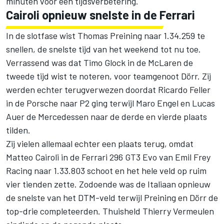
minuten voor een tijdsverbetering.
Cairoli opnieuw snelste in de Ferrari
In de slotfase wist
Thomas Preining
naar 1.34.259 te
snellen, de snelste tijd van het weekend tot nu toe.
Verrassend was dat
Timo Glock
in de McLaren de
tweede tijd wist te noteren, voor teamgenoot Dörr. Zij
werden echter terugverwezen doordat
Ricardo Feller
in de Porsche naar P2 ging terwijl
Maro Engel
en
Lucas
Auer
de Mercedessen naar de derde en vierde plaats
tilden.
Zij vielen allemaal echter een plaats terug, omdat
Matteo Cairoli in de Ferrari 296 GT3 Evo van Emil Frey
Racing naar 1.33.803 schoot en het hele veld op ruim
vier tienden zette. Zodoende was de Italiaan opnieuw
de snelste van het DTM-veld terwijl Preining en Dörr de
top-drie completeerden. Thuisheld
Thierry Vermeulen