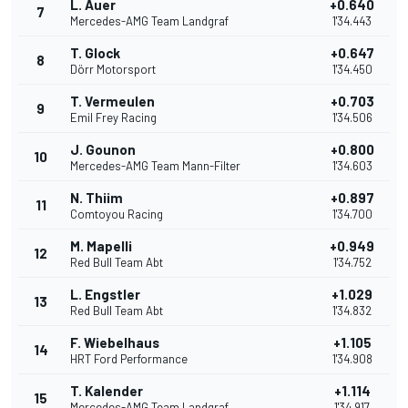
L. Auer
+0.640
7
Mercedes-AMG Team Landgraf
1'34.443
T. Glock
+0.647
8
Dörr Motorsport
1'34.450
T. Vermeulen
+0.703
9
Emil Frey Racing
1'34.506
J. Gounon
+0.800
10
Mercedes-AMG Team Mann-Filter
1'34.603
N. Thiim
+0.897
11
Comtoyou Racing
1'34.700
M. Mapelli
+0.949
12
Red Bull Team Abt
1'34.752
L. Engstler
+1.029
13
Red Bull Team Abt
1'34.832
F. Wiebelhaus
+1.105
14
HRT Ford Performance
1'34.908
T. Kalender
+1.114
15
Mercedes-AMG Team Landgraf
1'34.917