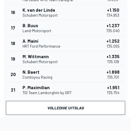
K. van der Linde
+1.150
16
Schubert Motorsport
1'34.953
B. Buus
+1.237
17
Land-Motorsport
1'35.040
A. Maini
+1.252
18
HRT Ford Performance
1'35.055
M. Wittmann
+1.335
19
Schubert Motorsport
1'35.138
N. Baert
+1.898
20
Comtoyou Racing
1'35.701
P. Maximilian
+1.951
21
TGI Team Lamborghini by GRT
1'35.754
VOLLEDIGE UITSLAG