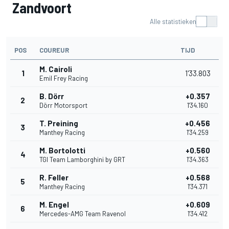
Zandvoort
Alle statistieken
POS
COUREUR
TIJD
M. Cairoli
1
1'33.803
Emil Frey Racing
B. Dörr
+0.357
2
Dörr Motorsport
1'34.160
T. Preining
+0.456
3
Manthey Racing
1'34.259
M. Bortolotti
+0.560
4
TGI Team Lamborghini by GRT
1'34.363
R. Feller
+0.568
5
Manthey Racing
1'34.371
M. Engel
+0.609
6
Mercedes-AMG Team Ravenol
1'34.412