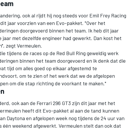
 team
andering, ook al rijdt hij nog steeds voor Emil Frey Racing
- dit jaar voorzien van een Evo-pakket. "Over het
deringen doorgevoerd binnen het team. Ik heb dit jaar
e jaar met dezelfde engineer had gewerkt. Dan kost het
en", zegt Vermeulen.
ie tijdens de races op de Red Bull Ring geweldig werk
nderingen binnen het team doorgevoerd en ik denk dat die
wat tijd om alles goed op elkaar afgestemd te
Zandvoort, om te zien of het werk dat we de afgelopen
en om die stap richting de voorkant te maken."
en
derd, ook aan de Ferrari 296 GT3 zijn dit jaar met het
Vermeulen heeft dit Evo-pakket al aan de tand kunnen
van Daytona en afgelopen week nog tijdens de 24 uur van
as één weekend afgewerkt. Vermeulen stelt dan ook dat