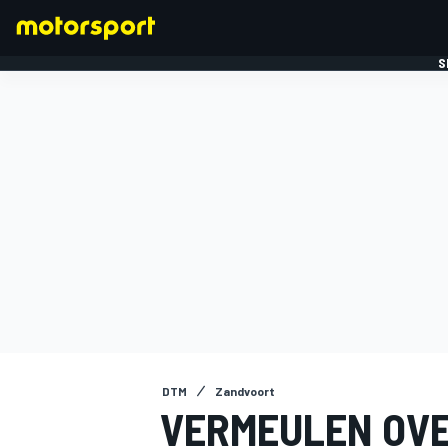
S
FORMULE 1
DTM
Zandvoort
VERMEULEN OV