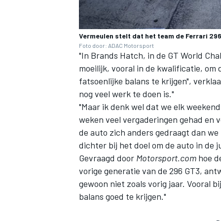
Vermeulen stelt dat het team de Ferrari 29
Foto door: ADAC Motorsport
"In Brands Hatch, in de GT World Cha
moeilijk, vooral in de kwalificatie, o
fatsoenlijke balans te krijgen", verkl
MEER RACEKLASSEN
nog veel werk te doen is."
"Maar ik denk wel dat we elk weekend
weken veel vergaderingen gehad en ve
de auto zich anders gedraagt dan we
dichter bij het doel om de auto in de j
Gevraagd door
Motorsport.com
hoe de
vorige generatie van de 296 GT3, ant
gewoon niet zoals vorig jaar. Vooral 
balans goed te krijgen."