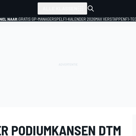
ALLE KLASSEN
NEL NAAR:
GRATIS GP-MANAGERSPEL
F1-KALENDER 2026
MAX VERSTAPPEN
F1-TE
ER PODIUMKANSEN DTM