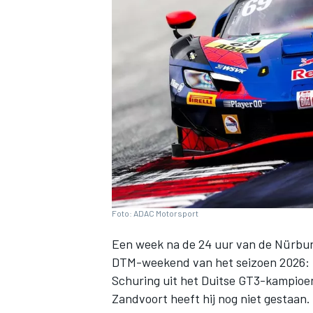
INDYCAR
Foto: ADAC Motorsport
Een week na de 24 uur van de Nürbur
DTM-weekend van het seizoen 2026: Z
WEC
DTM
Schuring uit het Duitse GT3-kampioe
Zandvoort heeft hij nog niet gestaan.