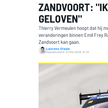
ZANDVOORT: "IK 
GELOVEN"
Thierry Vermeulen hoopt dat hij m
veranderingen binnen Emil Frey R
Zandvoort kan gaan.
Laurens Stade
MOTOGP
Gepubliceerd:
21 mei 2026, 12:27