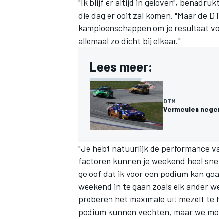
"Ik blijf er altijd in geloven", benad
die dag er ooit zal komen. "Maar de DT
kampioenschappen om je resultaat vo
allemaal zo dicht bij elkaar."
Lees meer:
DTM
Vermeulen negen
"Je hebt natuurlijk de performance van
factoren kunnen je weekend heel snel 
geloof dat ik voor een podium kan gaan
weekend in te gaan zoals elk ander w
proberen het maximale uit mezelf te ha
podium kunnen vechten, maar we moet