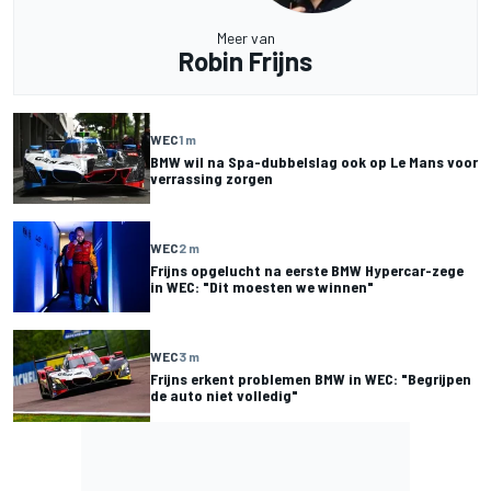
Meer van
Robin Frijns
WEC
1 m
BMW wil na Spa-dubbelslag ook op Le Mans voor
verrassing zorgen
WEC
2 m
Frijns opgelucht na eerste BMW Hypercar-zege
in WEC: "Dit moesten we winnen"
WEC
3 m
Frijns erkent problemen BMW in WEC: "Begrijpen
de auto niet volledig"