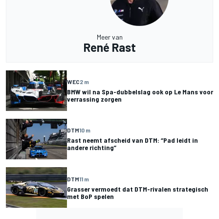
Meer van
René Rast
WEC
2 m
BMW wil na Spa-dubbelslag ook op Le Mans voor
verrassing zorgen
DTM
10 m
Rast neemt afscheid van DTM: “Pad leidt in
andere richting”
DTM
11 m
Grasser vermoedt dat DTM-rivalen strategisch
met BoP spelen