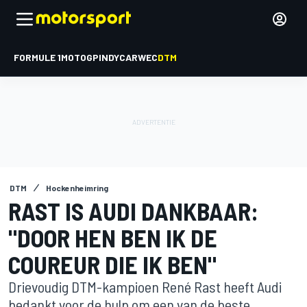
FORMULE 1
MOTOGP
INDYCAR
WEC
DTM
DTM
Hockenheimring
RAST IS AUDI DANKBAAR:
"DOOR HEN BEN IK DE
COUREUR DIE IK BEN"
Drievoudig DTM-kampioen René Rast heeft Audi
bedankt voor de hulp om een van de beste