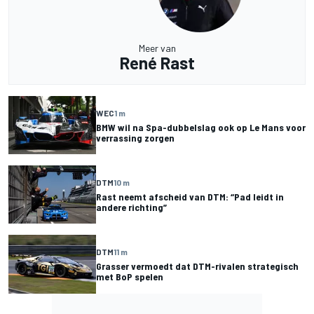
Meer van
René Rast
WEC
1 m
BMW wil na Spa-dubbelslag ook op Le Mans voor
verrassing zorgen
DTM
10 m
Rast neemt afscheid van DTM: “Pad leidt in
andere richting”
DTM
11 m
Grasser vermoedt dat DTM-rivalen strategisch
met BoP spelen