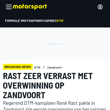
FORMULE 1
MOTOGP
INDYCAR
WEC
DTM
BREAKING NEWS
DTM
Zandvoort
RAST ZEER VERRAST MET
OVERWINNING OP
ZANDVOORT
Regerend DTM-kampioen René Rast pakte in
Zandvoort zijn eerste overwinning van het seizoen